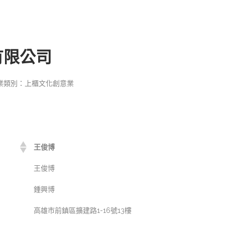
有限公司
業類別：上櫃文化創意業
王俊博
王俊博
鍾興博
高雄市前鎮區擴建路1-16號13樓