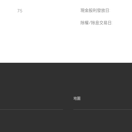
7.5
現金股利發放日:
除權/除息交易日:
地圖