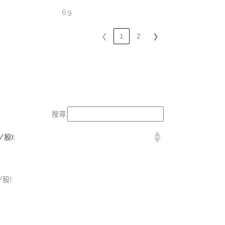
6.9
❮
1
2
❯
搜尋:
股):
股):