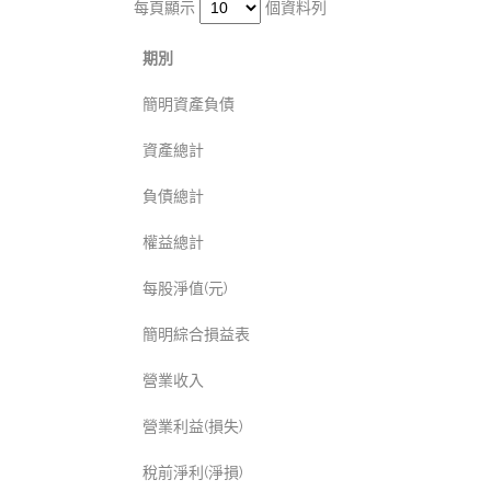
每頁顯示
個資料列
期別
簡明資產負債
資產總計
負債總計
權益總計
每股淨值(元)
簡明綜合損益表
營業收入
營業利益(損失)
稅前淨利(淨損)