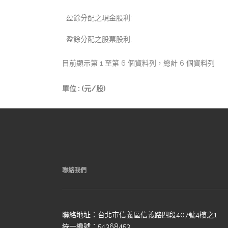
盈餘分配之現金股利:
盈餘分配之股票股利:
目前顯示第 1 至第 6 個資料列，總計 6 個資料列
單位 : (元/股)
聯絡我們
聯絡地址：台北市信義區信義路四段407號4樓之1
統一編號：54368453