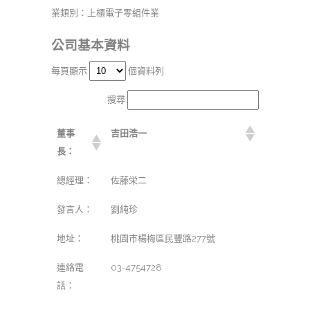
業類別：上櫃電子零組件業
公司基本資料
每頁顯示
個資料列
搜尋:
董事
吉田浩一
長：
總經理：
佐藤栄二
發言人：
劉純珍
地址：
桃園巿楊梅區民豐路277號
連絡電
03-4754728
話：