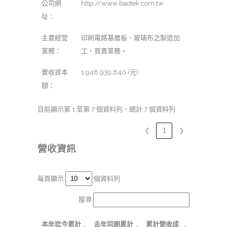
公司網
http://www.baotek.com.tw
址：
主要經營
印刷電路基層板、玻璃布之製造加
業務：
工、買賣業務。
實收資本
1,948,939,640 (元)
額：
目前顯示第 1 至第 7 個資料列，總計 7 個資料列
❮
1
❯
營收資訊
每頁顯示
個資料列
搜尋:
本年迄今累計
去年同期累計
累計營收成