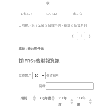
收
178,477
129,112
38.23%
目前顯示第 1 至第 9 個資料列，總計 9 個資料列
❮
1
❯
單位 : 新台幣仟元
採IFRSs後財報資訊
每頁顯示
個資料列
搜尋:
期別
113年度
112年
111年
度
度