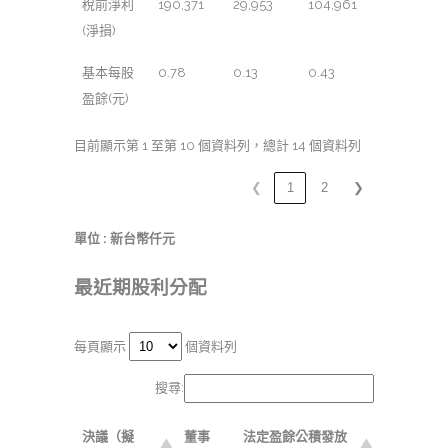
稅前淨利
190,371
29,953
104,961
(淨損)
基本每股
0.78
0.13
0.43
盈餘(元)
目前顯示第 1 至第 10 個資料列，總計 14 個資料列
❮
1
2
❯
單位 : 新台幣仟元
最近期股利分配
每頁顯示
個資料列
搜尋:
決議（擬
董事
法定盈餘公積發放