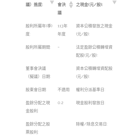
議）進度:
會決
之現金(元/股):
議
股利所屬年(季)
113年
資本公積發放之現金
度:
年度
(元/股):
股利所屬期間:
~
法定盈餘公積轉增資
配股(元/股):
董事會決議
資本公積轉增資配股
（擬議）日期:
(元/股):
股東會日期:
不適用
權利分派基準日:
盈餘分配之現
0.2
現金股利發放日:
金股利:
盈餘分配之股
除權/除息交易日:
票股利: