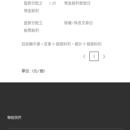
盈餘分配之
1.38
現金股利發放日:
現金股利:
盈餘分配之
除權/除息交易日:
股票股利:
目前顯示第 1 至第 6 個資料列，總計 6 個資料列
❮
1
❯
單位 : (元/股)
聯絡我們