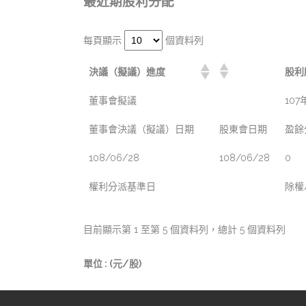
最近期股利分配
每頁顯示
個資料列
決議（擬議）進度
股利
董事會擬議
107
董事會決議（擬議）日期
股東會日期
盈餘
108/06/28
108/06/28
0
權利分派基準日
除權
目前顯示第 1 至第 5 個資料列，總計 5 個資料列
單位 : (元/股)