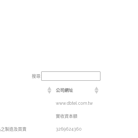
搜尋:
公司網址
www.dbtel.com.tw
實收資本額
品之製造及買賣
3269624360