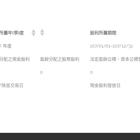
所屬年(季)度
股利所屬期間
年 年度
107/01/01~107/12/31
分配之現金股利
盈餘分配之股票股利
法定盈餘公積、資本公積
0
0
/除息交易日
現金股利發放日