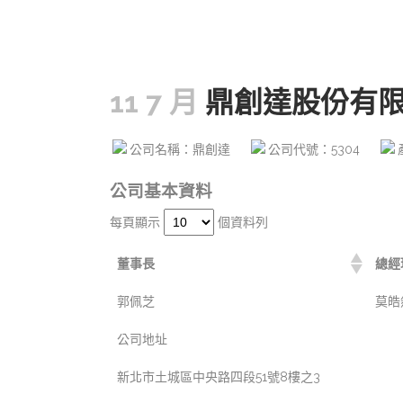
11 7 月
鼎創達股份有
公司名稱：鼎創達
公司代號：5304
公司基本資料
每頁顯示
個資料列
董事長
總經
郭佩芝
莫皓
公司地址
新北市土城區中央路四段51號8樓之3