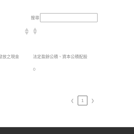
搜尋:
發放之現金
法定盈餘公積、資本公積配股
0
❮
1
❯