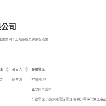
限公司
產業類別：上櫃電腦及週邊設備業
理
發言人
聯絡電話
然
陳秀鳳
77158588
主要經營業務
行動電話,高頻無線電話,電話機,通訊零件等通訊產