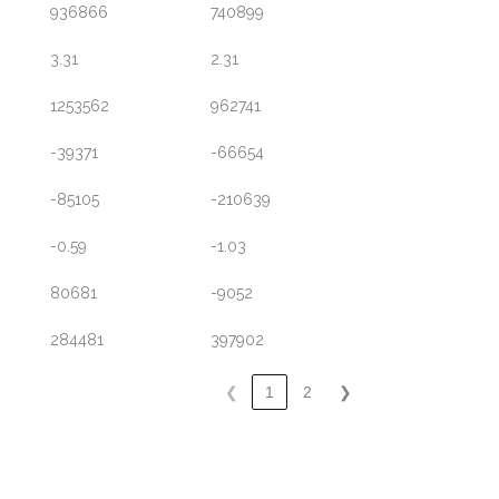
936866
740899
3.31
2.31
1253562
962741
-39371
-66654
-85105
-210639
-0.59
-1.03
80681
-9052
284481
397902
❮
1
2
❯