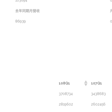
103694
0
去年同期月營收
86939
0
108Q1
107Q1
3708734
3438683
2819602
2602456