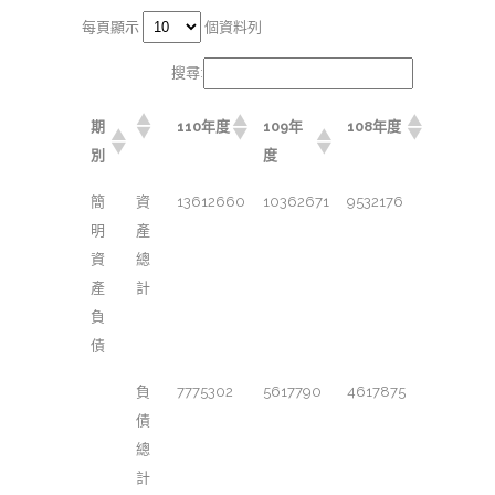
每頁顯示
個資料列
搜尋:
期
110年度
109年
108年度
別
度
簡
資
13612660
10362671
9532176
明
產
資
總
產
計
負
債
負
7775302
5617790
4617875
債
總
計