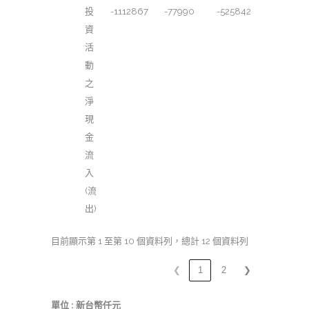
投
-1112867
-77990
-525842
資
活
動
之
淨
現
金
流
入
(流
出)
目前顯示第 1 至第 10 個資料列，總計 12 個資料列
❮
1
2
❯
單位 : 新台幣仟元