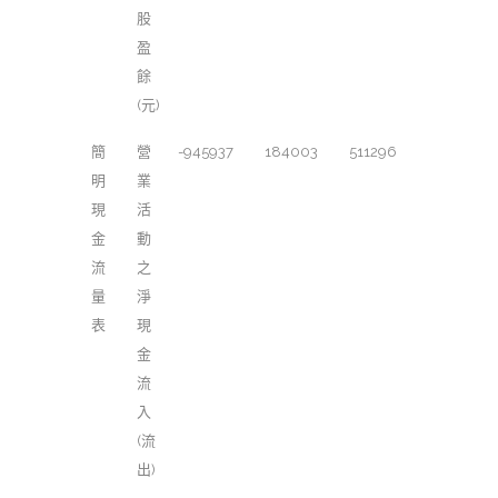
股
盈
餘
(元)
簡
營
-945937
184003
511296
明
業
現
活
金
動
流
之
量
淨
表
現
金
流
入
(流
出)