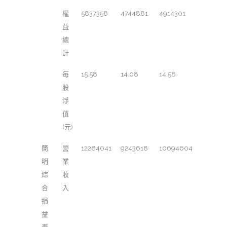
權
5837358
4744881
4914301
益
總
計
每
15.58
14.08
14.58
股
淨
值
(元)
簡
營
12284041
9243618
10694604
明
業
綜
收
合
入
損
益