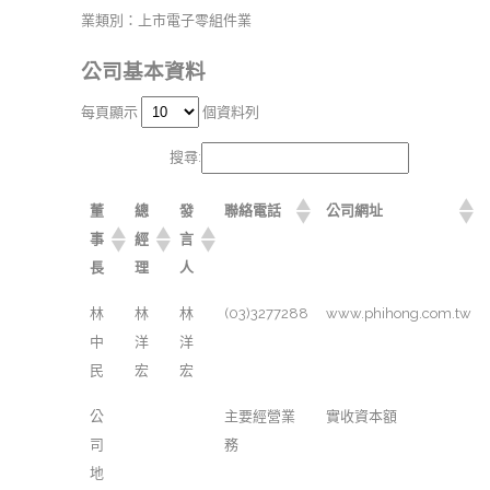
業類別：上市電子零組件業
公司基本資料
每頁顯示
個資料列
搜尋:
董
總
發
聯絡電話
公司網址
事
經
言
長
理
人
林
林
林
(03)3277288
www.phihong.com.tw
中
洋
洋
民
宏
宏
公
主要經營業
實收資本額
司
務
地