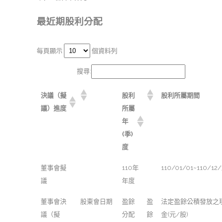
最近期股利分配
每頁顯示
個資料列
搜尋:
決議（擬
股利
股利所屬期間
議）進度
所屬
年
(季)
度
董事會擬
110年
110/01/01~110/12/
議
年度
董事會決
股東會日期
盈餘
盈
法定盈餘公積發放之
議（擬
分配
餘
金(元/股)