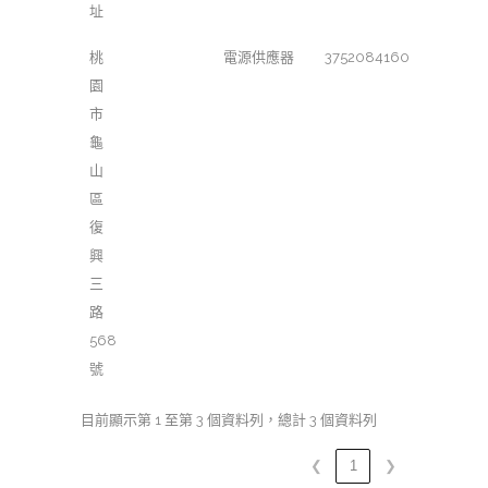
址
桃
電源供應器
3752084160
園
市
龜
山
區
復
興
三
路
568
號
目前顯示第 1 至第 3 個資料列，總計 3 個資料列
❮
1
❯