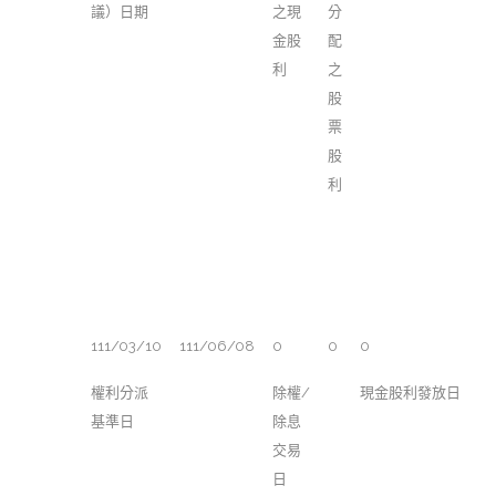
議）日期
之現
分
金股
配
利
之
股
票
股
利
111/03/10
111/06/08
0
0
0
權利分派
除權/
現金股利發放日
基準日
除息
交易
日