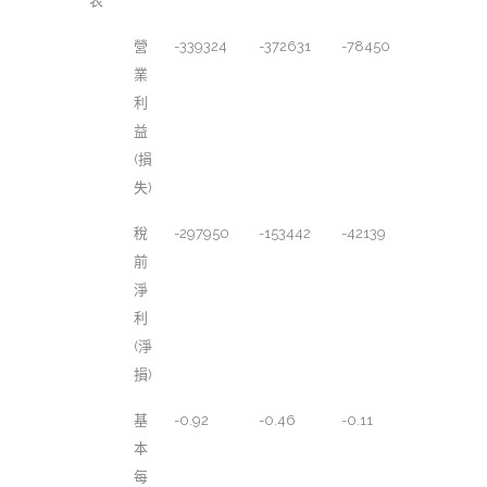
表
營
-339324
-372631
-78450
業
利
益
(損
失)
稅
-297950
-153442
-42139
前
淨
利
(淨
損)
基
-0.92
-0.46
-0.11
本
每