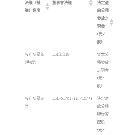
決議（擬
董事會決議
法定盈
議）進度:
餘公積
發放之
現金
(元/
股):
股利所屬年
114年年度
資本公
(季)度:
積發放
之現金
(元/
股):
股利所屬期
114/01/01~114/12/31
法定盈
間:
餘公積
轉增資
配股
(元/