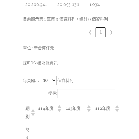
20,260,941
20,053,638
1.03%
目前顯示第 1 至第 9 個資料列，總計 9 個資料列
❮
1
❯
單位 : 新台幣仟元
採IFRSs後財報資訊
每頁顯示
個資料列
搜尋:
期
114年度
113年度
112年度
別
簡
明