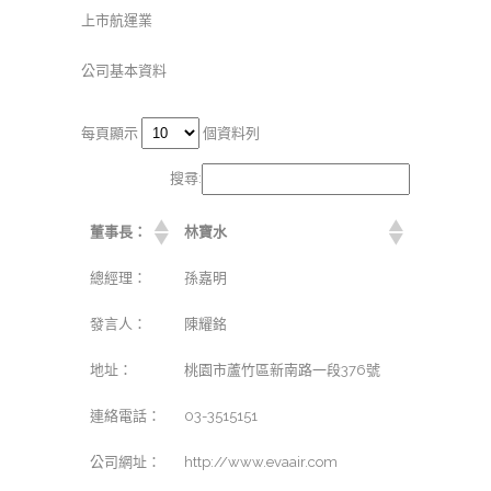
上市航運業
公司基本資料
每頁顯示
個資料列
搜尋:
董事長：
林寶水
總經理：
孫嘉明
發言人：
陳耀銘
地址：
桃園市蘆竹區新南路一段376號
連絡電話：
03-3515151
公司網址：
http://www.evaair.com