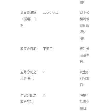
股):
董事會決議
115/03/12
資本公
（擬議）日
積轉增
期:
資配股
(元/
股):
股東會日期:
不適用
權利分
派基準
日:
盈餘分配之
2
現金股
現金股利:
利發放
日:
盈餘分配之
0
除權/
股票股利:
除息交
易日: