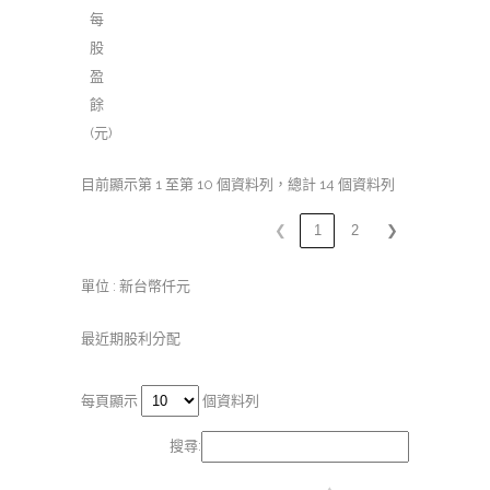
每
股
盈
餘
(元)
目前顯示第 1 至第 10 個資料列，總計 14 個資料列
❮
1
2
❯
單位 : 新台幣仟元
最近期股利分配
每頁顯示
個資料列
搜尋: