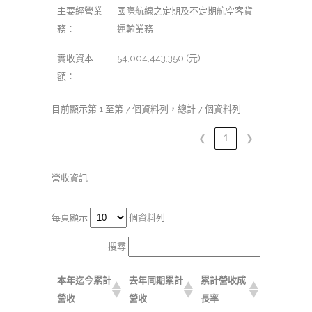
主要經營業
國際航線之定期及不定期航空客貨
務：
運輸業務
實收資本
54,004,443,350 (元)
額：
目前顯示第 1 至第 7 個資料列，總計 7 個資料列
❮
1
❯
營收資訊
每頁顯示
個資料列
搜尋:
本年迄今累計
去年同期累計
累計營收成
營收
營收
長率