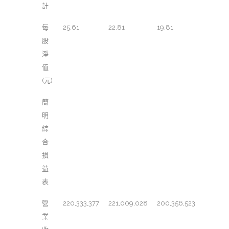
計
每
25.61
22.81
19.81
股
淨
值
(元)
簡
明
綜
合
損
益
表
營
220,333,377
221,009,028
200,356,523
業