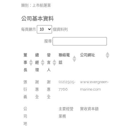
類別：上市航運業
公司基本資料
每頁顯示
個資料列
搜尋:
董
總
發
聯絡電
公司網址
事
經
言
話
長
理
人
張
謝
謝
(02)2505-
www.evergreen-
衍
惠
惠
7766
marine.com
義
全
全
公
主要經營
實收資本額
司
業務
地