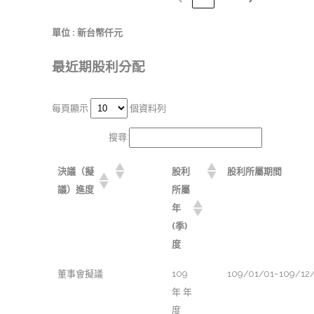
單位 : 新台幣仟元
最近期股利分配
每頁顯示
個資料列
搜尋:
決議（擬
股利
股利所屬期間
議）進度
所屬
年
(季)
度
董事會擬議
109
109/01/01~109/12
年 年
度