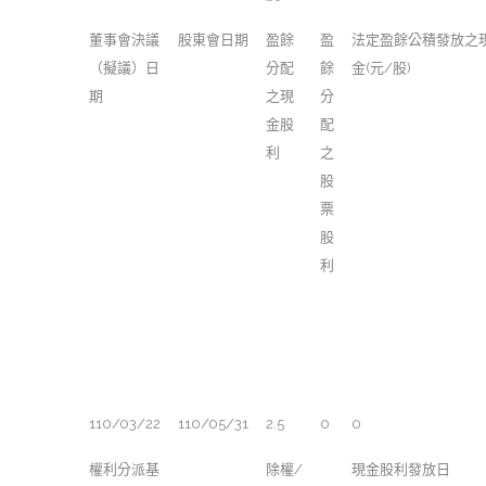
董事會決議
股東會日期
盈餘
盈
法定盈餘公積發放之
（擬議）日
分配
餘
金(元/股)
期
之現
分
金股
配
利
之
股
票
股
利
110/03/22
110/05/31
2.5
0
0
權利分派基
除權/
現金股利發放日