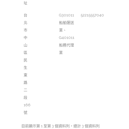
址
台
G301011
52215557040
北
船舶運送
市
業、
中
G401011
山
船務代理
區
業
民
生
東
路
二
段
166
號
目前顯示第 1 至第 3 個資料列，總計 3 個資料列