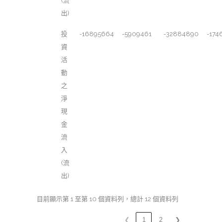
(流
出)
投
-16895664
-5909461
-32884890
-174
資
活
動
之
淨
現
金
流
入
(流
出)
目前顯示第 1 至第 10 個資料列，總計 12 個資料列
❮
1
2
❯