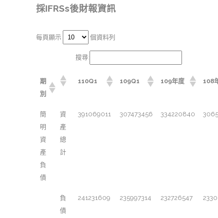
採IFRSs後財報資訊
每頁顯示
個資料列
搜尋:
期
110Q1
109Q1
109年度
108
別
簡
資
391069011
307473456
334220840
306
明
產
資
總
產
計
負
債
負
241231609
235997314
232726547
233
債