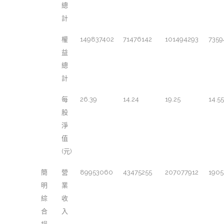
總
計
權
149837402
71476142
101494293
735
益
總
計
每
26.39
14.24
19.25
14.55
股
淨
值
(元)
簡
營
89953060
43475255
207077912
1905
明
業
綜
收
合
入