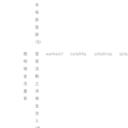
本
每
股
盈
餘
(元)
簡
營
44264227
2479889
51858045
1979
明
業
現
活
金
動
流
之
量
淨
表
現
金
流
入