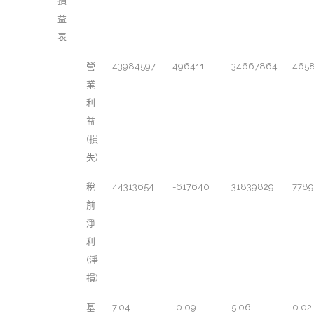
損
益
表
營
43984597
496411
34667864
465
業
利
益
(損
失)
稅
44313654
-617640
31839829
778
前
淨
利
(淨
損)
基
7.04
-0.09
5.06
0.02