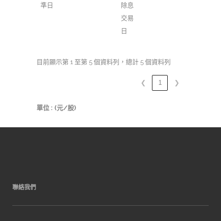
準日
除息
交易
日
目前顯示第 1 至第 5 個資料列，總計 5 個資料列
❮
1
❯
單位 : (元/股)
聯絡我們