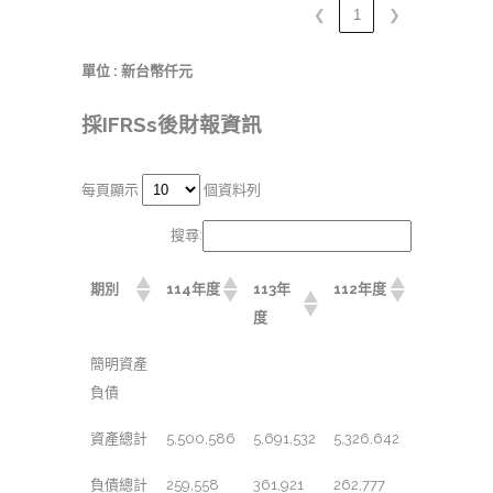
❮
1
❯
單位 : 新台幣仟元
採IFRSs後財報資訊
每頁顯示
個資料列
搜尋:
期別
114年度
113年
112年度
度
簡明資產
負債
資產總計
5,500,586
5,691,532
5,326,642
負債總計
259,558
361,921
262,777