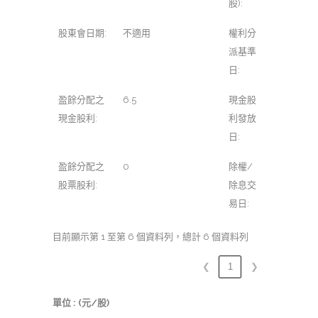
股):
股東會日期:
不適用
權利分
派基準
日:
盈餘分配之
6.5
現金股
現金股利:
利發放
日:
盈餘分配之
0
除權/
股票股利:
除息交
易日:
目前顯示第 1 至第 6 個資料列，總計 6 個資料列
❮
1
❯
單位 : (元/股)