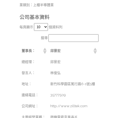
業類別：上櫃半導體業
公司基本資料
每頁顯示
個資料列
搜尋:
董事長：
邱景宏
總經理：
邱景宏
發言人：
林俊弘
地址：
新竹科學園區篤行路6-1號5樓
連絡電話：
35777509
公司網址：
http://www.zilltek.com
主要經營業務：
微機電麥克風晶片