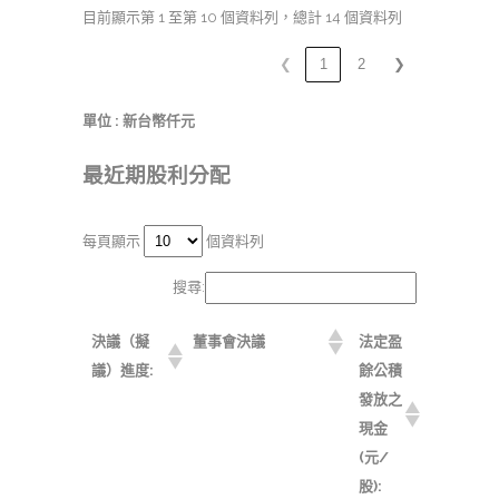
目前顯示第 1 至第 10 個資料列，總計 14 個資料列
❮
1
2
❯
單位 : 新台幣仟元
最近期股利分配
每頁顯示
個資料列
搜尋:
決議（擬
董事會決議
法定盈
議）進度:
餘公積
發放之
現金
(元/
股):