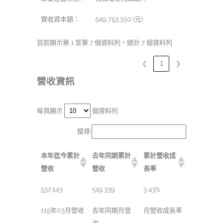
實收資本額：
549,753,350 (元)
目前顯示第 1 至第 7 個資料列，總計 7 個資料列
❮
1
❯
營收資訊
每頁顯示
個資料列
搜尋:
本年迄今累計
去年同期累計
累計營收成
營收
營收
長率
537,143
519,339
3.43%
115年03月營收
去年同期月營
月營收成長率