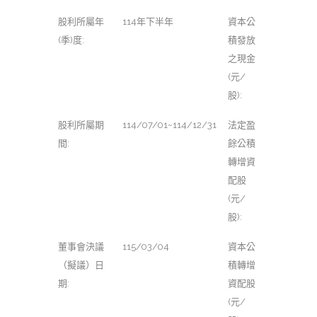
股利所屬年
114年下半年
資本公
(季)度:
積發放
之現金
(元/
股):
股利所屬期
114/07/01~114/12/31
法定盈
間:
餘公積
轉增資
配股
(元/
股):
董事會決議
115/03/04
資本公
（擬議）日
積轉增
期:
資配股
(元/