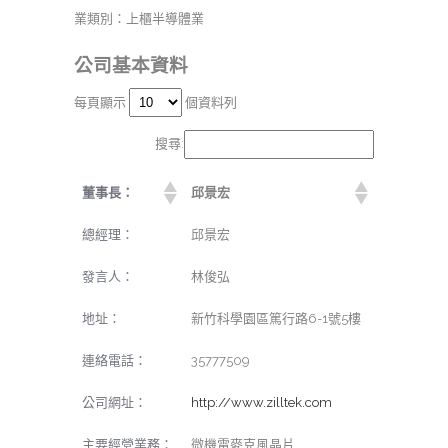
業類別：上櫃半導體業
公司基本資料
每頁顯示
個資料列
搜尋:
董事長：
邱景宏
總經理：
邱景宏
發言人：
林俊弘
地址：
新竹科學園區篤行路6-1號5樓
連絡電話：
35777509
公司網址：
http://www.zilltek.com
主要經營業務：
微機電麥克風晶片