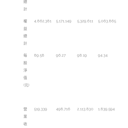
總
計
權
4,862,381
5,171,149
5,329,611
5,063,865
益
總
計
每
89.58
96.27
98.19
94.34
股
淨
值
(元)
簡明綜合損益表
營
519,339
498,716
2,113,830
1,839,594
業
收