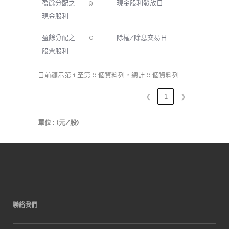
盈餘分配之
9
現金股利發放日:
現金股利:
盈餘分配之
0
除權/除息交易日:
股票股利:
目前顯示第 1 至第 6 個資料列，總計 6 個資料列
❮
1
❯
單位 : (元/股)
聯絡我們