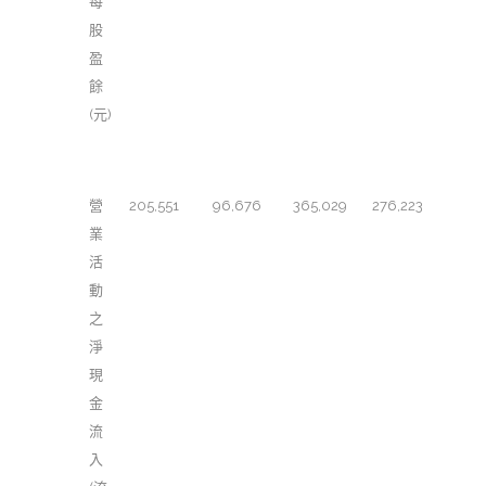
每
股
盈
餘
(元)
簡明現金流量表
營
205,551
96,676
365,029
276,223
業
活
動
之
淨
現
金
流
入