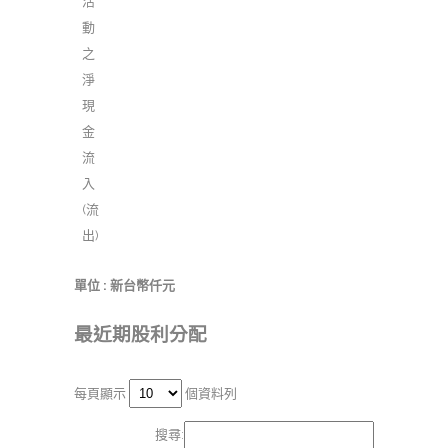
活
動
之
淨
現
金
流
入
(流
出)
單位 : 新台幣仟元
最近期股利分配
每頁顯示
個資料列
搜尋: