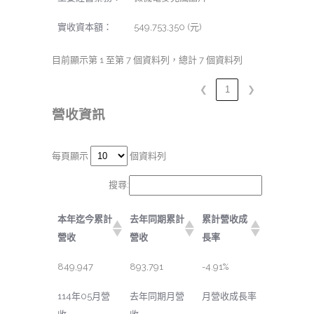
實收資本額：
549,753,350 (元)
目前顯示第 1 至第 7 個資料列，總計 7 個資料列
❮
1
❯
營收資訊
每頁顯示
個資料列
搜尋:
本年迄今累計
去年同期累計
累計營收成
營收
營收
長率
849,947
893,791
-4.91%
114年05月營
去年同期月營
月營收成長率