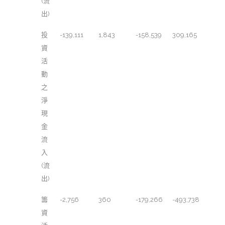
(流
出)
投
-139,111
1,843
-158,539
309,165
資
活
動
之
淨
現
金
流
入
(流
出)
籌
-2,756
360
-179,266
-493,738
資