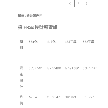
❮
1
❯
單位 : 新台幣仟元
採IFRSs後財報資訊
期
114Q1
113Q1
113年度
112年度
別
簡明資產負債
資
5,737,816
5,777,496
5,691,532
5,326,642
產
總
計
負
875,435
606,347
361,921
262,777
債