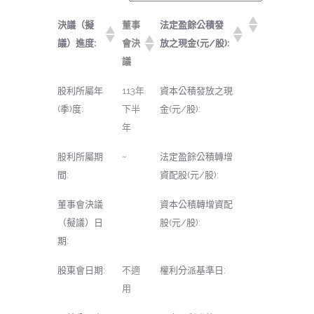
決議（擬
董事
法定盈餘公積發
議）進度:
會決
放之現金(元/股):
議
股利所屬年
113年
資本公積發放之現
(季)度:
下半
金(元/股):
年
股利所屬期
~
法定盈餘公積轉增
間:
資配股(元/股):
董事會決議
資本公積轉增資配
（擬議）日
股(元/股):
期:
股東會日期:
不適
權利分派基準日:
用