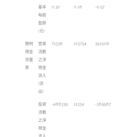
基本
0.32
0.18
-0.57
每股
盈餘
(元)
簡明
營業
71338
213754
391506
現金
活動
流量
之淨
表
現金
流入
(流
出)
投資
-488339
11334
-385967
活動
之淨
現金
流入