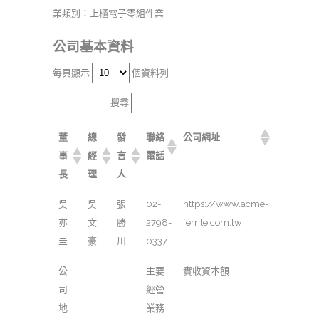
業類別：上櫃電子零組件業
公司基本資料
每頁顯示
個資料列
搜尋:
董
總
發
聯絡
公司網址
事
經
言
電話
長
理
人
吳
吳
張
02-
https://www.acme-
亦
文
勝
2798-
ferrite.com.tw
圭
豪
川
0337
公
主要
實收資本額
司
經營
地
業務