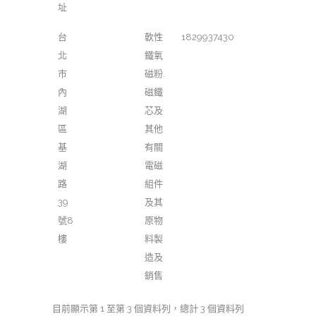
址
台
軟性
1829937430
北
鐵氧
市
磁粉.
內
磁鐵
湖
芯及
區
其他
基
有關
湖
電磁
路
組件
39
及其
號8
原物
樓
料製
造及
銷售
目前顯示第 1 至第 3 個資料列，總計 3 個資料列