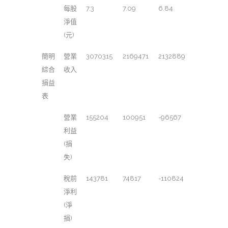
每股
7.3
7.09
6.84
淨值
(元)
簡明
營業
3070315
2169471
2132889
綜合
收入
損益
表
營業
155204
100951
-96567
利益
(損
失)
稅前
143781
74817
-110824
淨利
(淨
損)