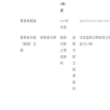
(季)
度
董事會擬議
110年
110/01/01~110/12/
年度
董事會決議
股東會日期
盈餘
盈
法定盈餘公積發放之
（擬議）日
分配
餘
金(元/股)
期
之現
分
金股
配
利
之
股
票
股
利