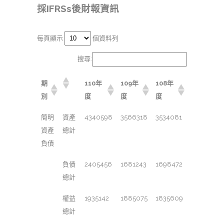
採IFRSs後財報資訊
每頁顯示
個資料列
搜尋:
期
110年
109年
108年
別
度
度
度
簡明
資產
4340598
3566318
3534081
資產
總計
負債
負債
2405456
1681243
1698472
總計
權益
1935142
1885075
1835609
總計