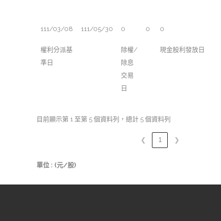
111/03/08
111/05/30
0
0
0
權利分派基
除權/
現金股利發放日
準日
除息
交易
日
目前顯示第 1 至第 5 個資料列，總計 5 個資料列
❮
1
❯
單位 : (元/股)