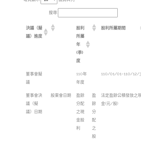
搜尋:
決議（擬
股利
股利所屬期間
議）進度
所屬
年
(季)
度
董事會擬
110年
110/01/01~110/12/
議
年度
董事會決
股東會日期
盈餘
盈
法定盈餘公積發放之
議（擬
分配
餘
金(元/股)
議）日期
之現
分
金股
配
利
之
股