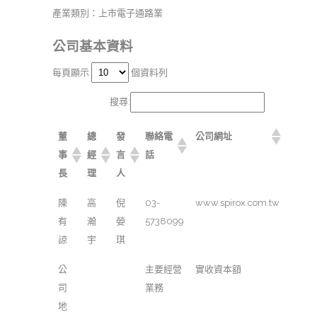
產業類別：上市電子通路業
公司基本資料
每頁顯示
個資料列
搜尋:
董
總
發
聯絡電
公司網址
事
經
言
話
長
理
人
陳
高
倪
03-
www.spirox.com.tw
有
瀚
嫈
5738099
諒
宇
琪
公
主要經營
實收資本額
司
業務
地