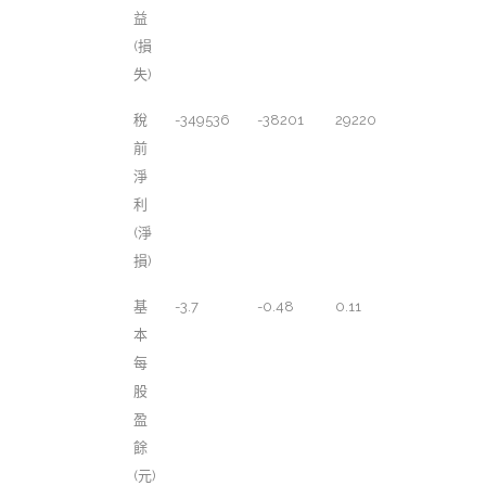
益
(損
失)
稅
-349536
-38201
29220
前
淨
利
(淨
損)
基
-3.7
-0.48
0.11
本
每
股
盈
餘
(元)