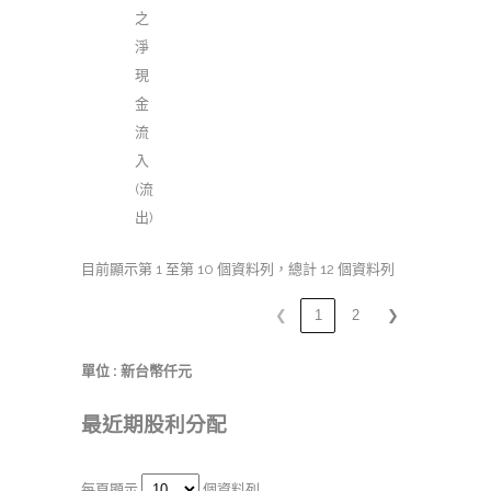
之
淨
現
金
流
入
(流
出)
目前顯示第 1 至第 10 個資料列，總計 12 個資料列
❮
1
2
❯
單位 : 新台幣仟元
最近期股利分配
每頁顯示
個資料列