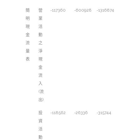
簡
營
-117360
-600928
-1316874
明
業
現
活
金
動
流
之
量
淨
表
現
金
流
入
(流
出)
投
-118562
-26336
-315744
資
活
動