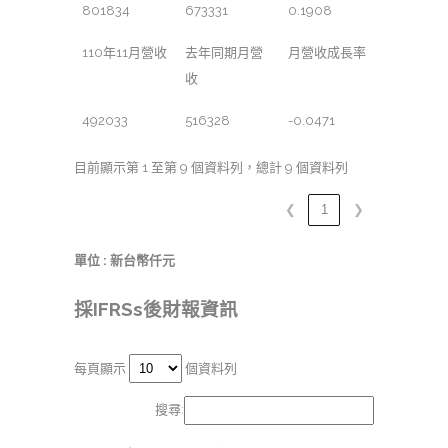
801834
673331
0.1908
110年11月營收
去年同期月營
月營收成長率
收
492033
516328
-0.0471
目前顯示第 1 至第 9 個資料列，總計 9 個資料列
❮
1
❯
單位 : 新台幣仟元
採IFRSs後財報資訊
每頁顯示
個資料列
搜尋: