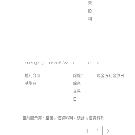
票
股
利
111/03/23
111/06/22
0
0
0
權利分派
除權/
現金股利發放日
基準日
除息
交易
日
目前顯示第 1 至第 5 個資料列，總計 5 個資料列
❮
1
❯