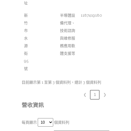
址
新
半導體設
1187419180
竹
備代理、
市
技術諮詢
水
與維修服
源
務應用軟
街
體支援等
95
號
目前顯示第 1 至第 3 個資料列，總計 3 個資料列
❮
1
❯
營收資訊
每頁顯示
個資料列