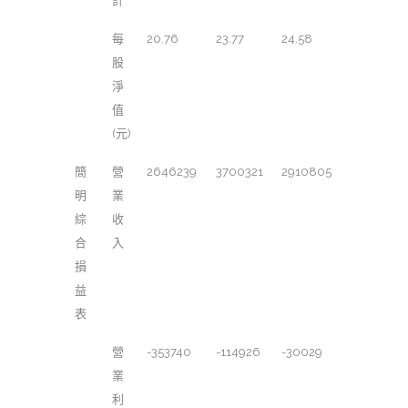
計
每
20.76
23.77
24.58
股
淨
值
(元)
簡
營
2646239
3700321
2910805
明
業
綜
收
合
入
損
益
表
營
-353740
-114926
-30029
業
利