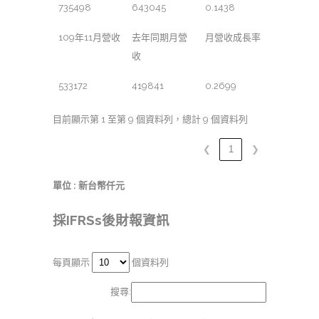
735498
643045
0.1438
109年11月營收
去年同期月營
月營收成長率
收
533172
419841
0.2699
目前顯示第 1 至第 9 個資料列，總計 9 個資料列
❮
1
❯
單位 : 新台幣仟元
採IFRSs後財報資訊
每頁顯示
個資料列
搜尋: