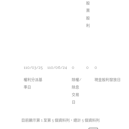
股
票
股
利
110/03/25
110/06/24
0
0
0
權利分派基
除權/
現金股利發放日
準日
除息
交易
日
目前顯示第 1 至第 5 個資料列，總計 5 個資料列