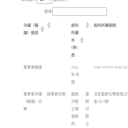
搜尋:
決議（擬
股利
股利所屬期間
議）進度
所屬
年
(季)
度
董事會擬議
109
109/01/01~109/12
年 年
度
董事會決議
股東會日期
盈餘
盈
法定盈餘公積發放之
（擬議）日
分配
餘
金(元/股)
期
之現
分
金股
配
利
之