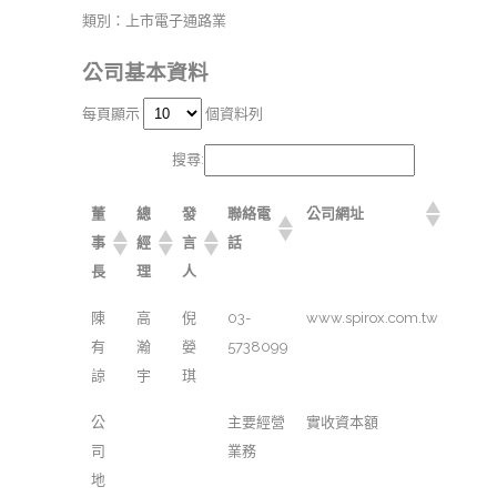
類別：上市電子通路業
公司基本資料
每頁顯示
個資料列
搜尋:
董
總
發
聯絡電
公司網址
事
經
言
話
長
理
人
陳
高
倪
03-
www.spirox.com.tw
有
瀚
嫈
5738099
諒
宇
琪
公
主要經營
實收資本額
司
業務
地