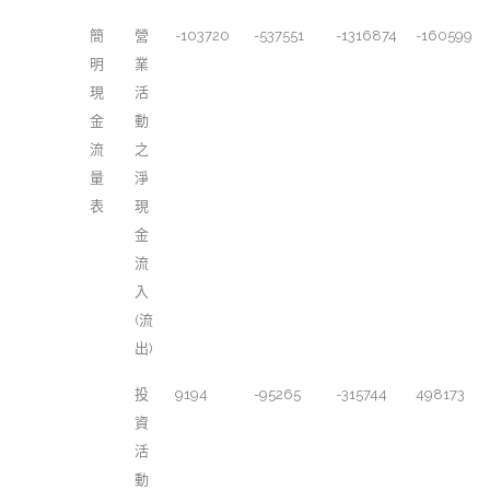
簡
營
-103720
-537551
-1316874
-160599
明
業
現
活
金
動
流
之
量
淨
表
現
金
流
入
(流
出)
投
9194
-95265
-315744
498173
資
活
動