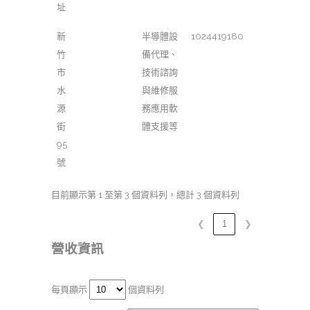
址
新
半導體設
1024419180
竹
備代理、
市
技術諮詢
水
與維修服
源
務應用軟
街
體支援等
95
號
目前顯示第 1 至第 3 個資料列，總計 3 個資料列
❮
1
❯
營收資訊
每頁顯示
個資料列