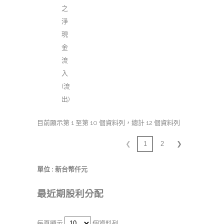
之
淨
現
金
流
入
(流
出)
目前顯示第 1 至第 10 個資料列，總計 12 個資料列
❮
1
2
❯
單位 : 新台幣仟元
最近期股利分配
每頁顯示
個資料列