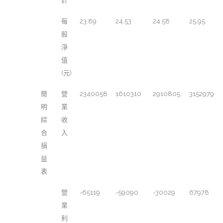
計
每
23.89
24.53
24.58
25.95
股
淨
值
(元)
簡
營
2340058
1610310
2910805
3152979
明
業
綜
收
合
入
損
益
表
營
-65119
-59090
-30029
67978
業
利