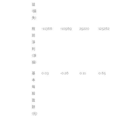
益
(損
失)
稅
-11388
-10989
29220
125282
前
淨
利
(淨
損)
基
0.03
-0.26
0.11
0.85
本
每
股
盈
餘
(元)