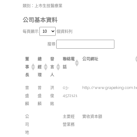
類別：上市生技醫療業
公司基本資料
每頁顯示
個資料列
搜尋:
董
總
發
聯絡電
公司網址
事
經
言
話
長
理
人
曾
曾
洪
03-
http://www.grapeking.com.t
盛
盛
俊
4572121
麟
麟
銘
公
主要經
實收資本額
司
營業務
地