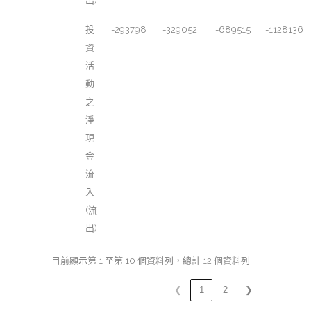
出)
投
-293798
-329052
-689515
-1128136
資
活
動
之
淨
現
金
流
入
(流
出)
目前顯示第 1 至第 10 個資料列，總計 12 個資料列
❮
1
2
❯