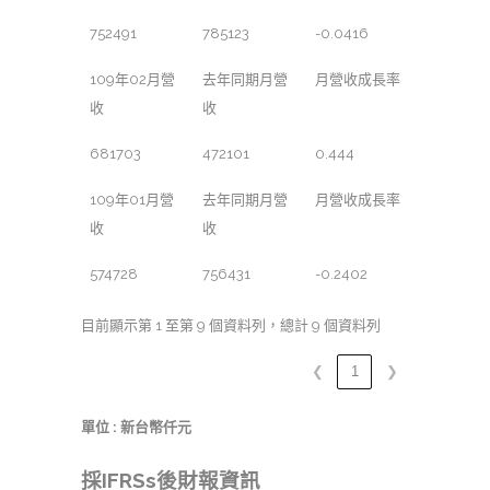
752491
785123
-0.0416
109年02月營
去年同期月營
月營收成長率
收
收
681703
472101
0.444
109年01月營
去年同期月營
月營收成長率
收
收
574728
756431
-0.2402
目前顯示第 1 至第 9 個資料列，總計 9 個資料列
❮
1
❯
單位 : 新台幣仟元
採IFRSs後財報資訊