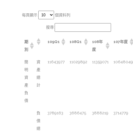
每頁顯示
個資料列
搜尋:
期
109Q1
108Q1
108年
107年度
別
度
簡
資
11643977
11029892
11359071
10648049
明
產
資
總
產
計
負
債
負
3789163
3686475
3888219
3714779
債
總