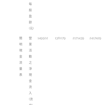
每
股
盈
餘
(元)
簡
營
149502
136079
2171439
2417429
明
業
現
活
金
動
流
之
量
淨
表
現
金
流
入
(流