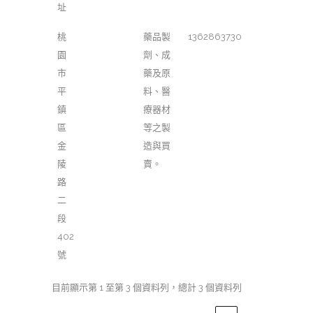
址
桃
藥品製
1362863730
園
劑、成
市
藥及原
平
料、醫
鎮
療器材
區
等之製
金
造與買
陵
賣。
路
二
段
402
號
目前顯示第 1 至第 3 個資料列，總計 3 個資料列