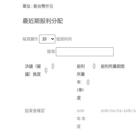
單位 : 新台幣仟元
最近期股利分配
每頁顯示
個資料列
搜尋:
決議（擬
股利
股利所屬期間
議）進度
所屬
年
(季)
度
股東會確認
108
108/01/01~108/1
年 年
度