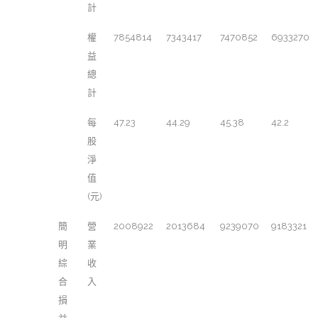
計
權
7854814
7343417
7470852
6933270
益
總
計
每
47.23
44.29
45.38
42.2
股
淨
值
(元)
簡
營
2008922
2013684
9239070
9183321
明
業
綜
收
合
入
損