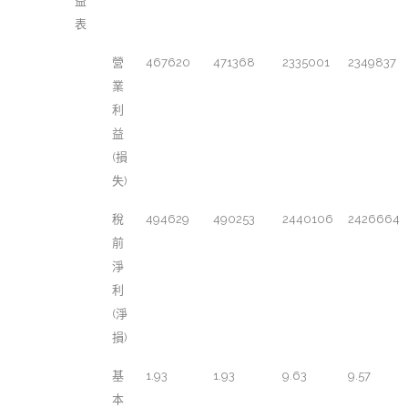
益
表
營
467620
471368
2335001
2349837
業
利
益
(損
失)
稅
494629
490253
2440106
2426664
前
淨
利
(淨
損)
基
1.93
1.93
9.63
9.57
本