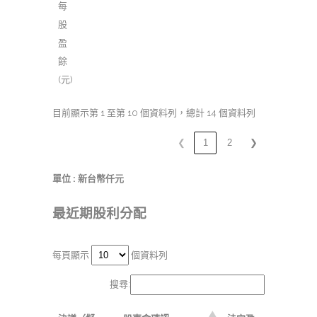
每
股
盈
餘
(元)
目前顯示第 1 至第 10 個資料列，總計 14 個資料列
❮
1
2
❯
單位 : 新台幣仟元
最近期股利分配
每頁顯示
個資料列
搜尋: