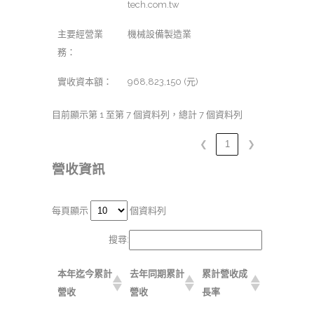
tech.com.tw
主要經營業
機械設備製造業
務：
實收資本額：
968,823,150 (元)
目前顯示第 1 至第 7 個資料列，總計 7 個資料列
❮
1
❯
營收資訊
每頁顯示
個資料列
搜尋:
本年迄今累計
去年同期累計
累計營收成
營收
營收
長率