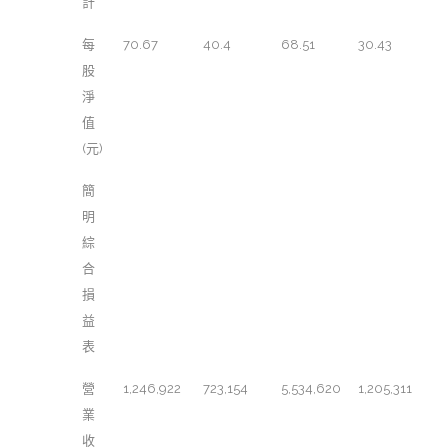
計
每
70.67
40.4
68.51
30.43
股
淨
值
(元)
簡
明
綜
合
損
益
表
營
1,246,922
723,154
5,534,620
1,205,311
業
收