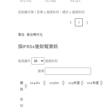
423,229
257,199
64.55%
目前顯示第 1 至第 9 個資料列，總計 9 個資料列
❮
1
❯
單位 : 新台幣仟元
採IFRSs後財報資訊
每頁顯示
個資料列
搜尋:
期
114Q1
113Q1
113年度
112年度
別
簡
明