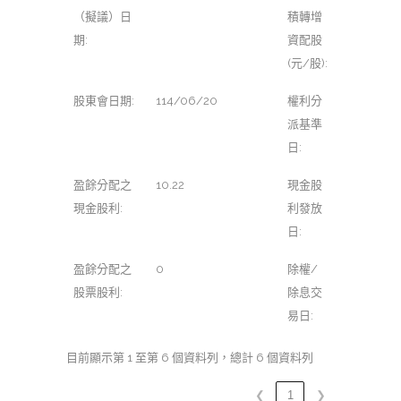
（擬議）日
積轉增
期:
資配股
(元/股):
股東會日期:
114/06/20
權利分
派基準
日:
盈餘分配之
10.22
現金股
現金股利:
利發放
日:
盈餘分配之
0
除權/
股票股利:
除息交
易日:
目前顯示第 1 至第 6 個資料列，總計 6 個資料列
❮
1
❯