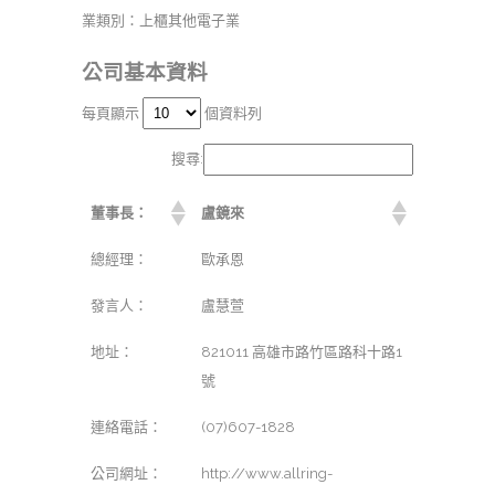
業類別：上櫃其他電子業
公司基本資料
每頁顯示
個資料列
搜尋:
董事長：
盧鏡來
總經理：
歐承恩
發言人：
盧慧萱
地址：
821011 高雄市路竹區路科十路1
號
連絡電話：
(07)607-1828
公司網址：
http://www.allring-