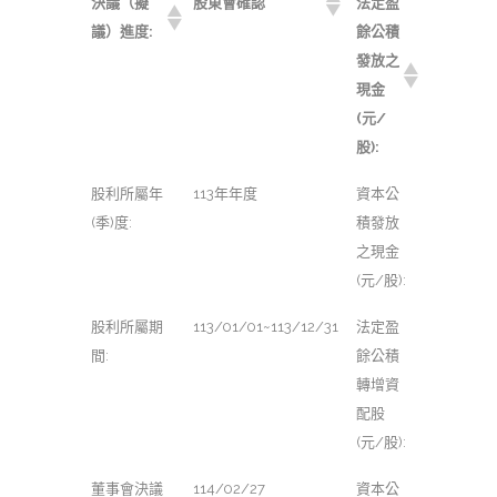
決議（擬
股東會確認
法定盈
議）進度:
餘公積
發放之
現金
(元/
股):
股利所屬年
113年年度
資本公
(季)度:
積發放
之現金
(元/股):
股利所屬期
113/01/01~113/12/31
法定盈
間:
餘公積
轉增資
配股
(元/股):
董事會決議
114/02/27
資本公