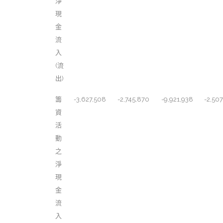
淨
現
金
流
入
(流
出)
籌
-3,627,508
-2,745,870
-9,921,938
-2,50
資
活
動
之
淨
現
金
流
入