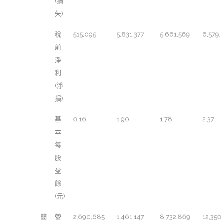
(損
失)
稅
515,095
5,831,377
5,661,569
6,579
前
淨
利
(淨
損)
基
0.16
1.90
1.78
2.37
本
每
股
盈
餘
(元)
簡
營
2,690,685
1,461,147
8,732,869
12,35