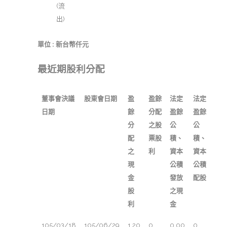
(流
出)
單位 : 新台幣仟元
最近期股利分配
董事會決議
股東會日期
盈
盈餘
法定
法定
日期
餘
分配
盈餘
盈餘
分
之股
公
公
配
票股
積、
積、
之
利
資本
資本
現
公積
公積
金
發放
配股
股
之現
利
金
105/03/18
105/06/29
1.20
0
0.00
0