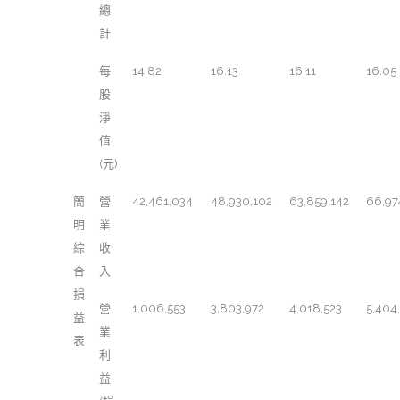
總
計
每
14.82
16.13
16.11
16.05
股
淨
值
(元)
簡
營
42,461,034
48,930,102
63,859,142
66,97
明
業
綜
收
合
入
損
營
1,006,553
3,803,972
4,018,523
5,404
益
業
表
利
益