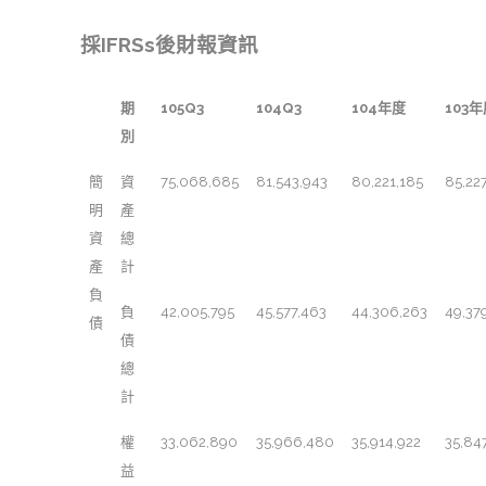
採IFRSs後財報資訊
期
105Q3
104Q3
104年度
103
別
簡
資
75,068,685
81,543,943
80,221,185
85,22
明
產
資
總
產
計
負
負
42,005,795
45,577,463
44,306,263
49,37
債
債
總
計
權
33,062,890
35,966,480
35,914,922
35,84
益