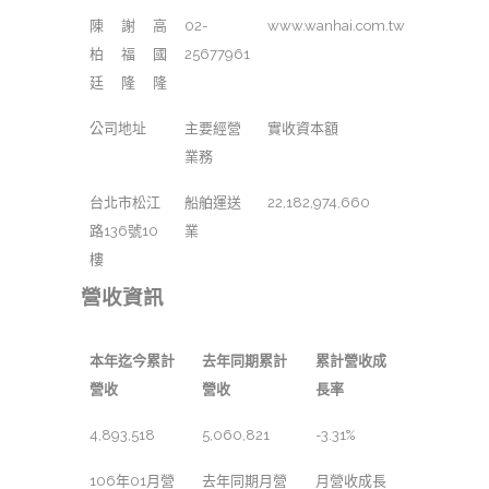
陳
謝
高
02-
www.wanhai.com.tw
柏
福
國
25677961
廷
隆
隆
公司地址
主要經營
實收資本額
業務
台北市松江
船舶運送
22,182,974,660
路136號10
業
樓
營收資訊
本年迄今累計
去年同期累計
累計營收成
營收
營收
長率
4,893,518
5,060,821
-3.31%
106年01月營
去年同期月營
月營收成長