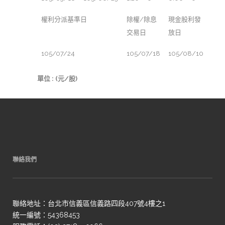
權利分派基準日
除權/除息
現金股利發
交易日
放日
105/07/24
105/07/18
105/08/10
單位 : (元/股)
聯絡我們
聯絡地址：台北市信義區信義路四段407號4樓之1
統一編號：54368453