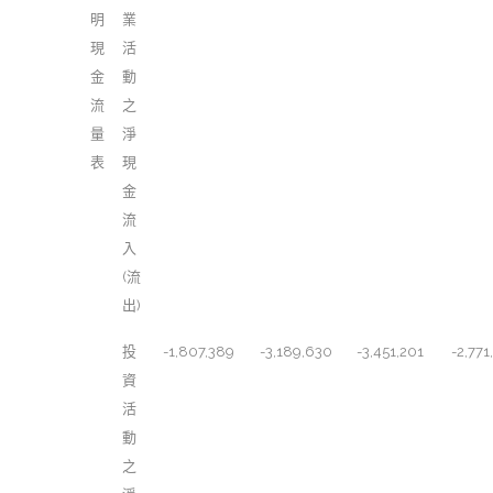
明
業
現
活
金
動
流
之
量
淨
表
現
金
流
入
(流
出)
投
-1,807,389
-3,189,630
-3,451,201
-2,771
資
活
動
之