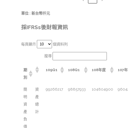
單位 : 新台幣仟元
採IFRSs後財報資訊
每頁顯示
個資料列
搜尋:
期
109Q1
108Q1
108年度
107
別
簡
資
99266217
98857933
104804900
9604
明
產
資
總
產
計
負
債