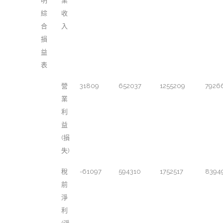
明
業
綜
收
合
入
損
益
表
營
31809
652037
1255209
7926
業
利
益
(損
失)
稅
-61097
594310
1752517
8394
前
淨
利