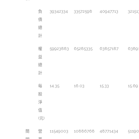
負
39342334
33572598
40947713
32151
債
總
計
權
59923883
65285335
63857187
6389
益
總
計
每
14.35
16.03
15.33
15.69
股
淨
值
(元)
簡
營
11549003
10886768
48771434
51190