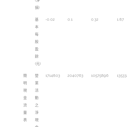
(淨
損)
基
-0.02
0.1
0.32
1.87
本
每
股
盈
餘
(元)
簡
營
1714803
2040763
10575896
13533
明
業
現
活
金
動
流
之
量
淨
表
現