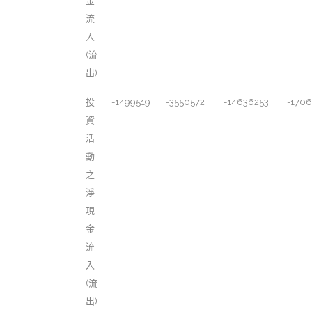
金
流
入
(流
出)
投
-1499519
-3550572
-14636253
-1706
資
活
動
之
淨
現
金
流
入
(流
出)