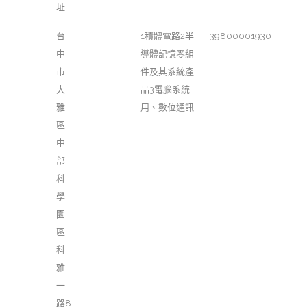
址
台
1積體電路2半
39800001930
中
導體記憶零組
市
件及其系統產
大
品3電腦系統
雅
用、數位通訊
區
中
部
科
學
園
區
科
雅
一
路8