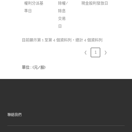
權利分派基
除權/
現金股利發放日
準日
除息
交易
日
目前顯示第 1 至第 4 個資料列，總計 4 個資料列
❮
1
❯
單位 : (元/股)
聯絡我們