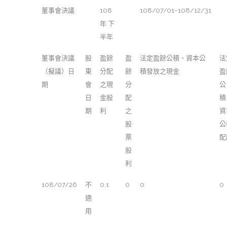
董事會決議
108
108/07/01~108/12/31
年 下
半年
董事會決議
股
盈餘
盈
法定盈餘公積、資本公
法
（擬議）日
東
分配
餘
積發放之現金
盈
期
會
之現
分
公
日
金股
配
積
期
利
之
資
股
公
票
配
股
利
108/07/26
不
0.1
0
0
0
適
用