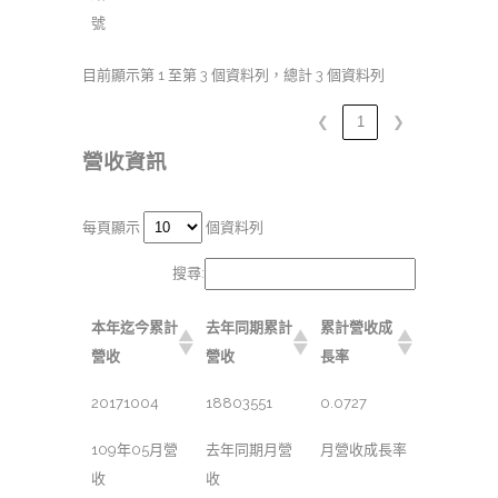
號
目前顯示第 1 至第 3 個資料列，總計 3 個資料列
❮
1
❯
營收資訊
每頁顯示
個資料列
搜尋:
本年迄今累計
去年同期累計
累計營收成
營收
營收
長率
20171004
18803551
0.0727
109年05月營
去年同期月營
月營收成長率
收
收