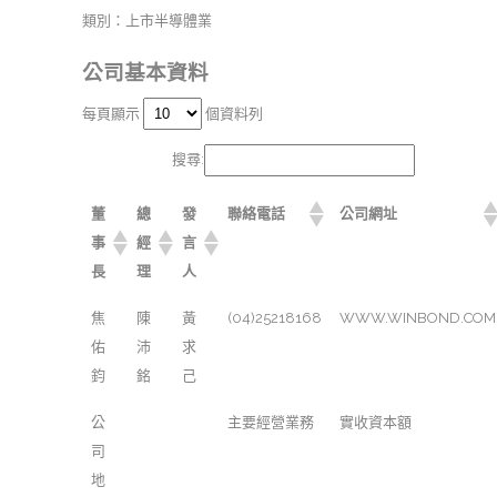
類別：上市半導體業
公司基本資料
每頁顯示
個資料列
搜尋:
董
總
發
聯絡電話
公司網址
事
經
言
長
理
人
焦
陳
黃
(04)25218168
WWW.WINBOND.COM
佑
沛
求
鈞
銘
己
公
主要經營業務
實收資本額
司
地