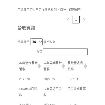
目前顯示第 1 至第 3 個資料列，總計 3 個資料列
❮
1
❯
營收資訊
每頁顯示
個資料列
搜尋:
本年迄今累計
去年同期累計
累計營收成
營收
營收
長率
814270
768075
0.0601
110年02月營
去年同期月營
月營收成長率
收
收
396083
389900
0.0159