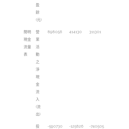
盈
餘
(元)
簡明
營
898056
414130
311301
現金
業
流量
活
表
動
之
淨
現
金
流
入
(流
出)
投
-590730
-125826
-740505