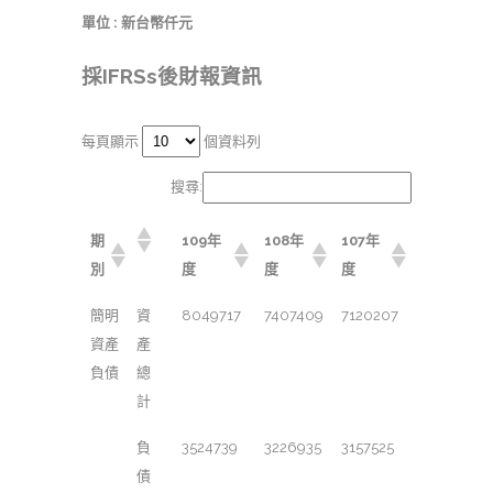
單位 : 新台幣仟元
採IFRSs後財報資訊
每頁顯示
個資料列
搜尋:
期
109年
108年
107年
別
度
度
度
簡明
資
8049717
7407409
7120207
資產
產
負債
總
計
負
3524739
3226935
3157525
債