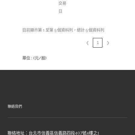
交易
日
目前顯示第 1 至第 5 個資料列，總計 5 個資料列
❮
1
❯
單位 : (元/股)
聯絡我們
聯絡地址：台北市信義區信義路四段407號4樓之1