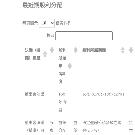
最近期股利分配
每頁顯示
個資料列
搜尋:
決議（擬
股利
股利所屬期間
議）進度
所屬
年
(季)
度
董事會決議
109
109/01/01~109/12/31
年 年
度
董事會決議
股
盈餘
盈
法定盈餘公積發放之現
資
（擬議）日
東
分配
餘
金(元/股)
本