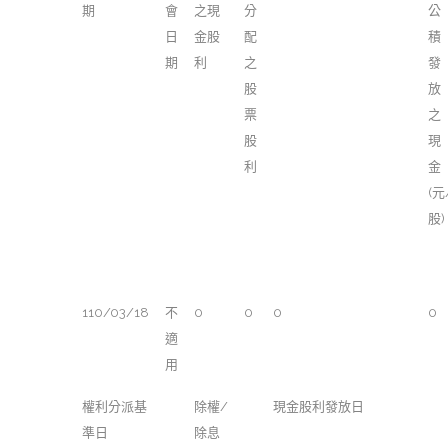
期
會
之現
分
公
日
金股
配
積
期
利
之
發
股
放
票
之
股
現
利
金
(元
股)
110/03/18
不
0
0
0
0
適
用
權利分派基
除權/
現金股利發放日
準日
除息