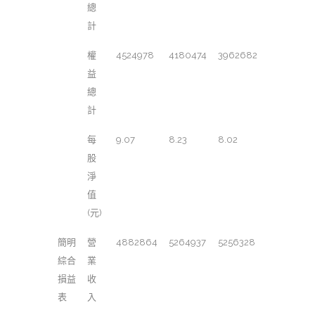
總
計
權
4524978
4180474
3962682
益
總
計
每
9.07
8.23
8.02
股
淨
值
(元)
簡明
營
4882864
5264937
5256328
綜合
業
損益
收
表
入