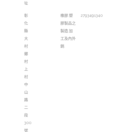
址
彰
橡膠.塑
2793491340
化
膠製品之
縣
製造.加
大
工及內外
村
銷.
鄉
村
上
村
中
山
路
二
段
300
號