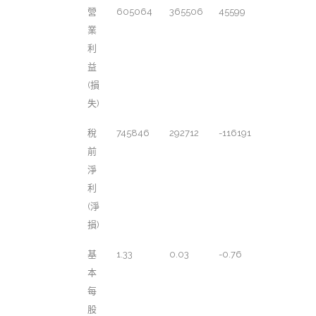
營
605064
365506
45599
業
利
益
(損
失)
稅
745846
292712
-116191
前
淨
利
(淨
損)
基
1.33
0.03
-0.76
本
每
股