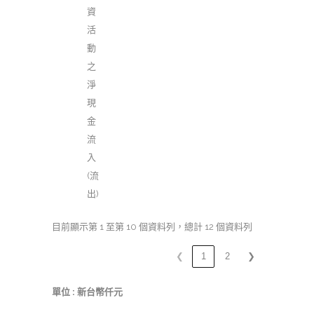
資
活
動
之
淨
現
金
流
入
(流
出)
目前顯示第 1 至第 10 個資料列，總計 12 個資料列
❮
1
2
❯
單位 : 新台幣仟元