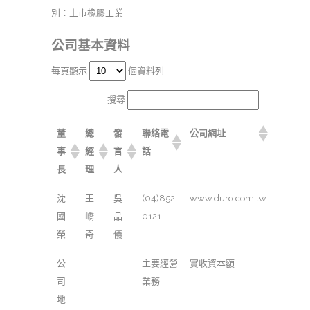
別：上市橡膠工業
公司基本資料
每頁顯示
個資料列
搜尋:
董
總
發
聯絡電
公司網址
事
經
言
話
長
理
人
沈
王
吳
(04)852-
www.duro.com.tw
國
嶠
品
0121
榮
奇
儀
公
主要經營
實收資本額
司
業務
地