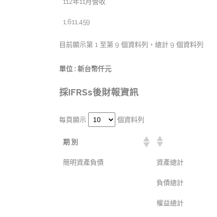
112年11月營收
1,611,459
目前顯示第 1 至第 9 個資料列，總計 9 個資料列
單位 : 新台幣仟元
採IFRSs後財報資訊
每頁顯示
個資料列
期 別
簡明資產負債
資產總計
負債總計
權益總計