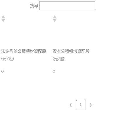
搜尋:
法定盈餘公積轉增資配股
資本公積轉增資配股
(元/股)
(元/股)
0
0
❮
1
❯