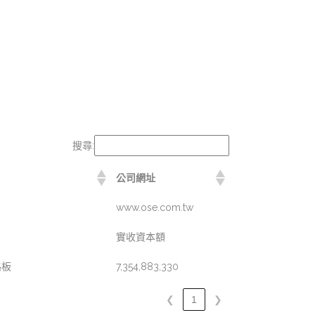
搜尋:
公司網址
www.ose.com.tw
實收資本額
路板
7,354,883,330
❮
1
❯