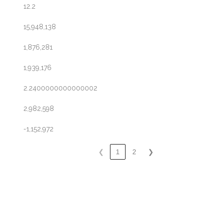
12.2
15,948,138
1,876,281
1,939,176
2.2400000000000002
2,982,598
-1,152,972
❮
1
2
❯