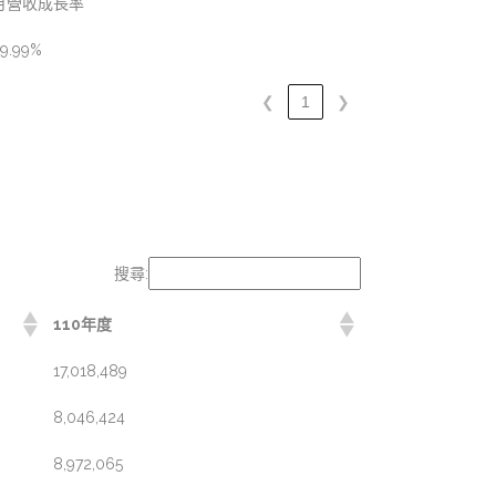
月營收成長率
9.99%
❮
1
❯
搜尋:
110年度
17,018,489
8,046,424
8,972,065