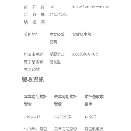
許
許
許
02-
www.fortune.com.tw
忠
邦
逸
27047001
明
福
德
公司地址
主要經營
實收資本額
業務
桃園市中壢
變壓器及
2,610,585,480
區工業區吉
配電盤
林路10號
營收資訊
本年迄今累計
去年同期累計
累計營收成
營收
營收
長率
1,190,417
1,035,936
14.91%
106年02月營
去年同期月營
月營收成長