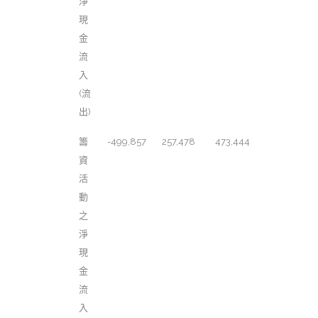
淨
現
金
流
入
(流
出)
籌
-499,857
257,478
473,444
資
活
動
之
淨
現
金
流
入