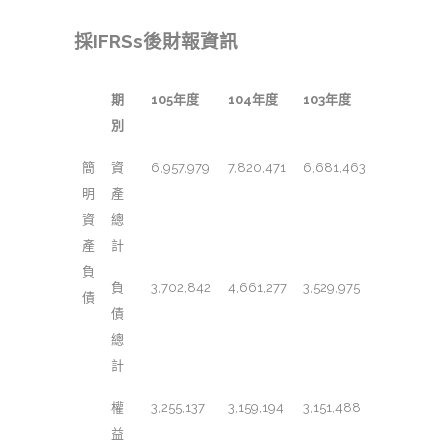
採IFRSs後財報資訊
期
105年度
104年度
103年度
別
簡
資
6,957,979
7,820,471
6,681,463
明
產
資
總
產
計
負
負
3,702,842
4,661,277
3,529,975
債
債
總
計
權
3,255,137
3,159,194
3,151,488
益