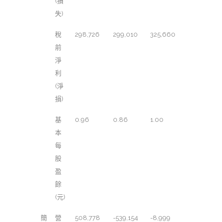
(損
失)
稅
298,726
299,010
325,660
前
淨
利
(淨
損)
基
0.96
0.86
1.00
本
每
股
盈
餘
(元)
簡
營
508,778
-539,154
-8,999