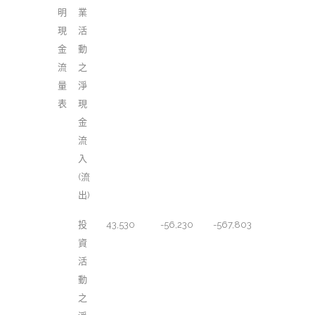
明
業
現
活
金
動
流
之
量
淨
表
現
金
流
入
(流
出)
投
43,530
-56,230
-567,803
資
活
動
之