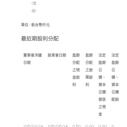
(流
出)
單位 : 新台幣仟元
最近期股利分配
董事會決議
股東會日期
盈餘
盈餘
法定
法定
日期
分配
分配
盈餘
盈餘
之現
之股
公
公
金股
票股
積、
積、
利
利
資本
資本
公積
公積
發放
配股
之現
金
106/03/24
106/06/14
0.80
0.00
0.00
0