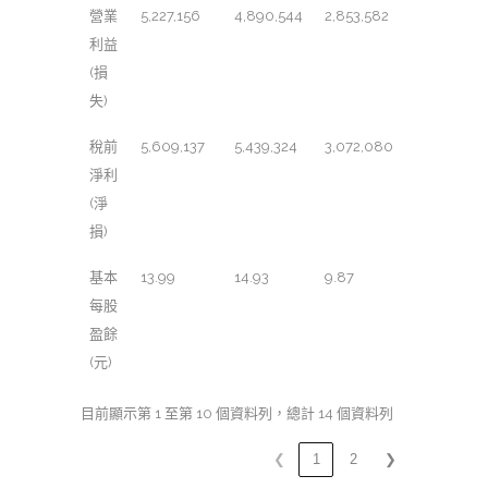
營業
5,227,156
4,890,544
2,853,582
利益
(損
失)
稅前
5,609,137
5,439,324
3,072,080
淨利
(淨
損)
基本
13.99
14.93
9.87
每股
盈餘
(元)
目前顯示第 1 至第 10 個資料列，總計 14 個資料列
❮
1
2
❯