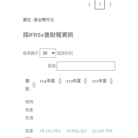
❮
1
❯
單位 : 新台幣仟元
採IFRSs後財報資訊
每頁顯示
個資料列
搜尋:
期
114年度
113年度
112年度
別
簡明
資產
負債
資產
28,210,763
21,869,397
15,246,768