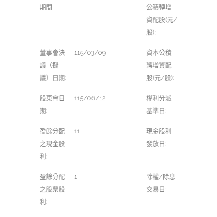
期間:
公積轉增
資配股(元/
股):
董事會決
115/03/09
資本公積
議（擬
轉增資配
議）日期:
股(元/股):
股東會日
115/06/12
權利分派
期:
基準日:
盈餘分配
11
現金股利
之現金股
發放日:
利:
盈餘分配
1
除權/除息
之股票股
交易日:
利: