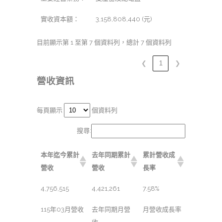
實收資本額：
3,158,808,440 (元)
目前顯示第 1 至第 7 個資料列，總計 7 個資料列
❮
1
❯
營收資訊
每頁顯示
個資料列
搜尋:
本年迄今累計
去年同期累計
累計營收成
營收
營收
長率
4,756,515
4,421,261
7.58%
115年03月營收
去年同期月營
月營收成長率