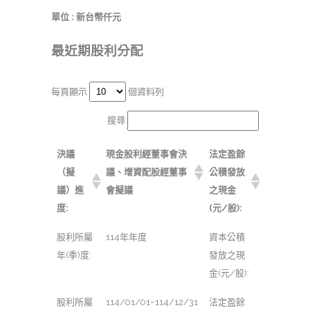
單位 : 新台幣仟元
最近期股利分配
每頁顯示
個資料列
搜尋:
決議
現金股利經董事會決
法定盈餘
（擬
議、增資配股經董事
公積發放
議）進
會擬議
之現金
度:
(元/股):
股利所屬
114年年度
資本公積
年(季)度:
發放之現
金(元/股):
股利所屬
114/01/01~114/12/31
法定盈餘