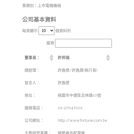
業類別：上市電機機械
公司基本資料
每頁顯示
個資料列
搜尋:
董事長：
許邦福
總經理：
許逸德/許逸晟(執行長)
發言人：
許逸德
地址：
桃園市中壢區吉林路10號
連絡電話：
02-27047001
公司網址：
http://www.fortune.com.tw
主要經營業務：
變壓器及配電盤