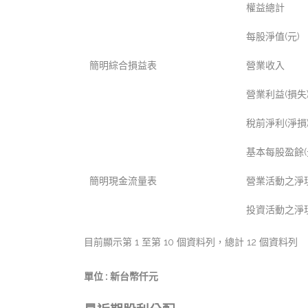
權益總計
每股淨值(元)
簡明綜合損益表
營業收入
營業利益(損失
稅前淨利(淨損
基本每股盈餘(
簡明現金流量表
營業活動之淨現
投資活動之淨現
目前顯示第 1 至第 10 個資料列，總計 12 個資料列
單位 : 新台幣仟元