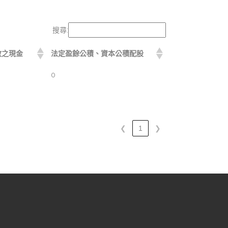
搜尋:
放之現金
法定盈餘公積、資本公積配股
0
❮
1
❯