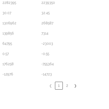
2282395
2239350
30.07
32.45
1306962
268587
139856
7314
64795
-23003
0.57
-0.55
176258
-755364
-12976
-14723
❮
1
2
❯