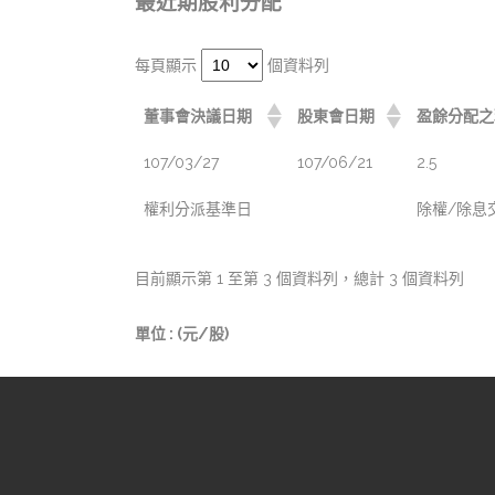
最近期股利分配
每頁顯示
個資料列
董事會決議日期
股東會日期
盈餘分配之
107/03/27
107/06/21
2.5
權利分派基準日
除權/除息
目前顯示第 1 至第 3 個資料列，總計 3 個資料列
單位 : (元/股)