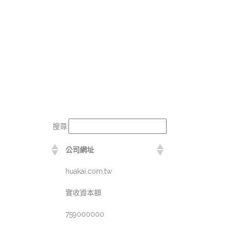
搜尋:
公司網址
huakai.com.tw
實收資本額
759000000