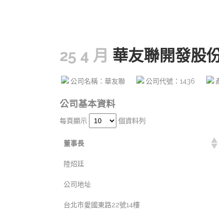
25 4 月
華友聯開發股份
公司名稱：華友聯
公司代號：1436
公司基本資料
每頁顯示
個資料列
董事長
陸炤廷
公司地址
台北巿愛國東路22號14樓