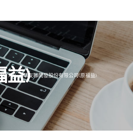
益)
公告
>
八
>
華友聯開發股份有限公司(原福益)