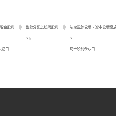
現金股利
盈餘分配之股票股利
法定盈餘公積、資本公積發
0.5
0
交易日
現金股利發放日