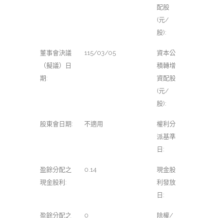
配股
(元/
股):
董事會決議
115/03/05
資本公
（擬議）日
積轉增
期:
資配股
(元/
股):
股東會日期:
不適用
權利分
派基準
日:
盈餘分配之
0.14
現金股
現金股利:
利發放
日:
盈餘分配之
0
除權/