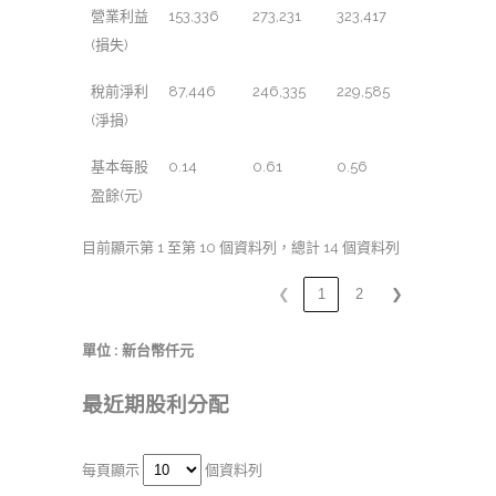
營業利益
153,336
273,231
323,417
(損失)
稅前淨利
87,446
246,335
229,585
(淨損)
基本每股
0.14
0.61
0.56
盈餘(元)
目前顯示第 1 至第 10 個資料列，總計 14 個資料列
❮
1
2
❯
單位 : 新台幣仟元
最近期股利分配
每頁顯示
個資料列