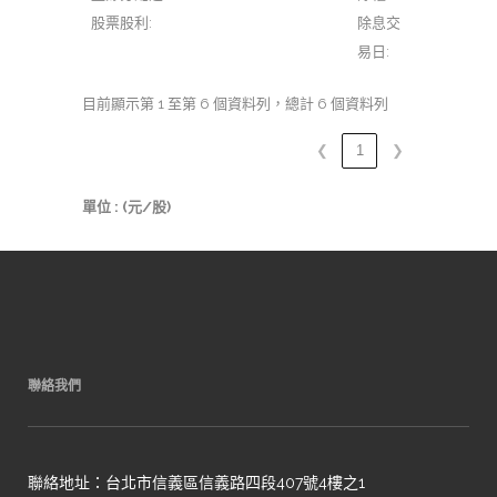
股票股利:
除息交
易日:
目前顯示第 1 至第 6 個資料列，總計 6 個資料列
❮
1
❯
單位 : (元/股)
聯絡我們
聯絡地址：台北市信義區信義路四段407號4樓之1