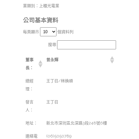
業類別：上櫃光電業
公司基本資料
每頁顯示
個資料列
搜尋:
董事
曾永輝
長：
總經
王丁召/林煥順
理：
發言
王丁召
人：
地址：
新北市深坑區北深路3段248號6樓
連絡電
(06)5050789