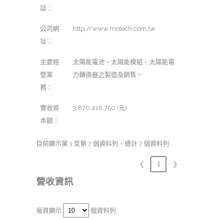
話：
公司網
http://www.motech.com.tw
址：
主要經
太陽能電池、太陽能模組、太陽能電
營業
力轉換器之製造及銷售。
務：
實收資
3,870,418,750 (元)
本額：
目前顯示第 1 至第 7 個資料列，總計 7 個資料列
❮
1
❯
營收資訊
每頁顯示
個資料列