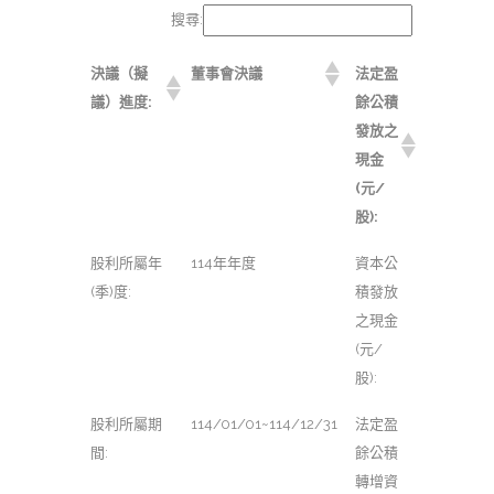
搜尋:
決議（擬
董事會決議
法定盈
議）進度:
餘公積
發放之
現金
(元/
股):
股利所屬年
114年年度
資本公
(季)度:
積發放
之現金
(元/
股):
股利所屬期
114/01/01~114/12/31
法定盈
間:
餘公積
轉增資