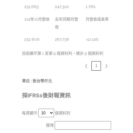
251,665
247,302
1.76%
114年12月營收
去年同期月營
月營收成長率
收
252,806
287,738
-12.14%
目前顯示第 1 至第 9 個資料列，總計 9 個資料列
❮
1
❯
單位 : 新台幣仟元
採IFRSs後財報資訊
每頁顯示
個資料列
搜尋: