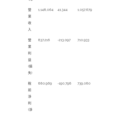
簡
營
1,148,064
41,344
1,057,679
明
業
綜
收
合
入
損
營
837,216
-213,097
710,933
益
業
表
利
益
(損
失)
稅
880,969
-190,798
739,080
前
淨
利
(淨