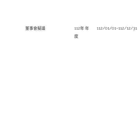
決議（擬議）進度
股利所屬
股利所屬期間
年(季)度
董事會擬議
112年 年
112/01/01~112/12/31
度
董事會決
股東會日
盈
盈
法
資
法
議（擬
期
餘
餘
定
本
定
議）日期
分
分
盈
公
盈
配
配
餘
積
餘
之
之
公
發
公
現
股
積
放
積
金
票
發
之
轉
股
股
放
現
增
利
利
之
金
資
現
(元/
配
(
金
股)
股
股
(元/
(元/