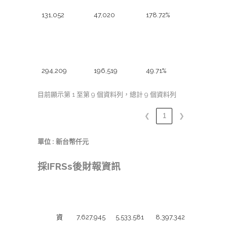
131,052
47,020
178.72%
112年11月營收
去年同期月營
月營收成長率
收
294,209
196,519
49.71%
目前顯示第 1 至第 9 個資料列，總計 9 個資料列
❮
1
❯
單位 : 新台幣仟元
採IFRSs後財報資訊
期 別
112年度
111年度
110年度
簡
資
7,627,945
5,533,581
8,397,342