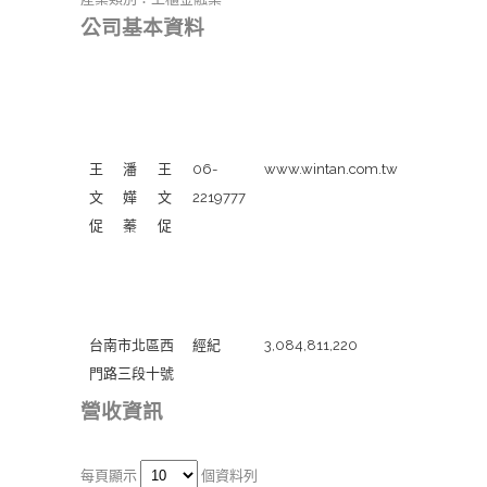
公司基本資料
董
總
發
聯絡電
公司網址
事
經
言
話
長
理
人
王
潘
王
06-
www.wintan.com.tw
文
嬅
文
2219777
促
蓁
促
公司地址
主要經
實收資本額
營業務
台南市北區西
經紀
3,084,811,220
門路三段十號
營收資訊
每頁顯示
個資料列