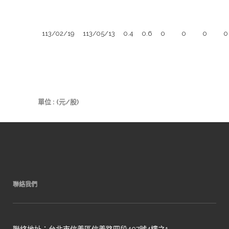
股)
股)
113/02/19
113/05/13
0.4
0.6
0
0
0
0
權利分派基準日
除權/除
現金股利發放日
息交易日
單位 : (元/股)
聯絡我們