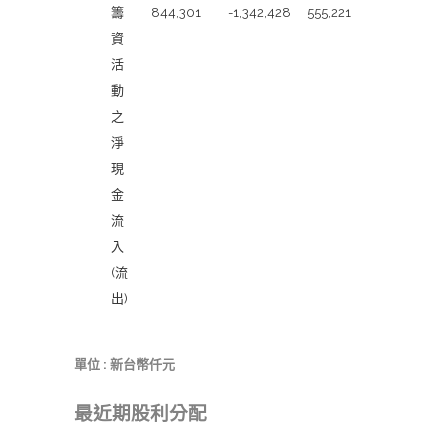
籌
844,301
-1,342,428
555,221
資
活
動
之
淨
現
金
流
入
(流
出)
單位 : 新台幣仟元
最近期股利分配