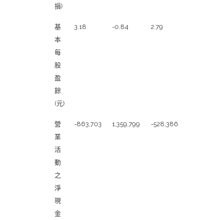
損)
基
3.18
-0.84
2.79
本
每
股
盈
餘
(元)
簡
營
-863,703
1,359,799
-528,386
明
業
現
活
金
動
流
之
量
淨
表
現
金