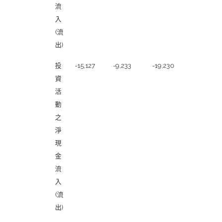
流
入
(流
出)
投
-15,127
-9,233
-19,230
資
活
動
之
淨
現
金
流
入
(流
出)