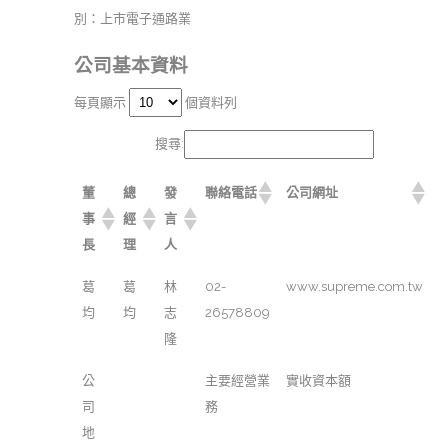
別：上市電子通路業
公司基本資料
每頁顯示
個資料列
搜尋:
董
總
發
聯絡電話
公司網址
事
經
言
長
理
人
葛
葛
林
02-
www.supreme.com.tw
均
均
志
26578809
隆
公
主要經營業
實收資本額
司
務
地