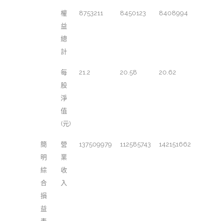
權
8753211
8450123
8408994
益
總
計
每
21.2
20.58
20.62
股
淨
值
(元)
簡
營
137509979
112585743
142151662
明
業
綜
收
合
入
損
益