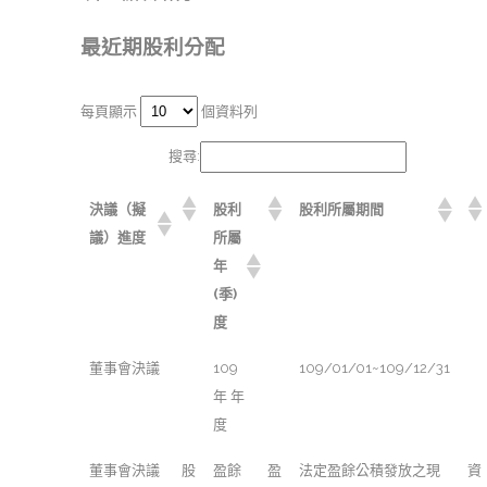
最近期股利分配
每頁顯示
個資料列
搜尋:
決議（擬
股利
股利所屬期間
議）進度
所屬
年
(季)
度
董事會決議
109
109/01/01~109/12/31
年 年
度
董事會決議
股
盈餘
盈
法定盈餘公積發放之現
資