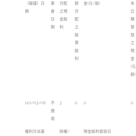
（擬議）日
東
分配
餘
金(元/股)
本
期
會
之現
分
公
日
金股
配
積
期
利
之
發
股
放
票
之
股
現
利
金
(元
股)
110/03/08
不
3
0
0
0
適
用
權利分派基
除權/
現金股利發放日