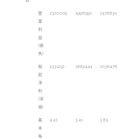
表
營
2320009
1996592
2478830
業
利
益
(損
失)
稅
2331252
1882444
2036478
前
淨
利
(淨
損)
基
4.22
3.41
3.85
本
每