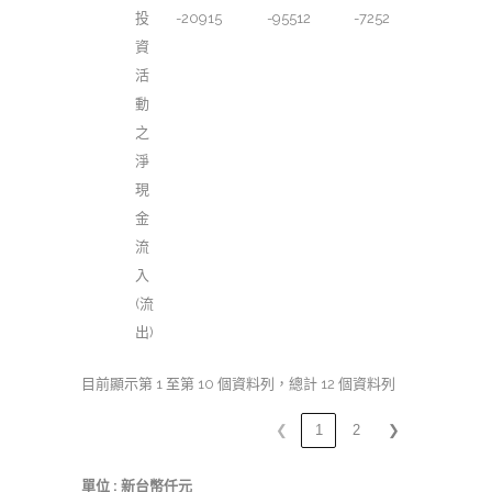
投
-20915
-95512
-7252
資
活
動
之
淨
現
金
流
入
(流
出)
目前顯示第 1 至第 10 個資料列，總計 12 個資料列
❮
1
2
❯
單位 : 新台幣仟元