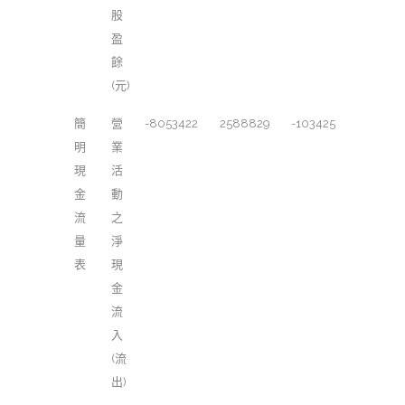
股
盈
餘
(元)
簡
營
-8053422
2588829
-103425
明
業
現
活
金
動
流
之
量
淨
表
現
金
流
入
(流
出)