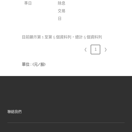
準日
除息
交易
日
目前顯示第 1 至第 5 個資料列，總計 5 個資料列
❮
1
❯
單位 : (元/股)
聯絡我們