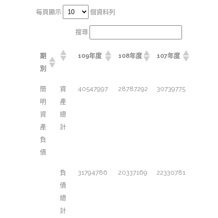
每頁顯示
個資料列
搜尋:
期
109年度
108年度
107年度
別
簡
資
40547997
28787292
30739775
明
產
資
總
產
計
負
債
負
31794786
20337169
22330781
債
總
計