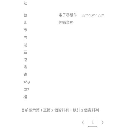
址
台
電子零組件
3784964730
北
經銷業務
市
內
湖
區
港
墘
路
189
號7
樓
目前顯示第 1 至第 3 個資料列，總計 3 個資料列
❮
1
❯