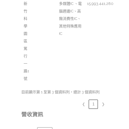
新
多媒體IC 、電
15,993,441,280
竹
腦週邊IC、高
科
階消費性IC、
學
其他特殊應用
園
IC
區
篤
行
一
路1
號
目前顯示第 1 至第 3 個資料列，總計 3 個資料列
❮
1
❯
營收資訊