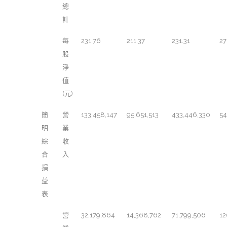
總
計
每
231.76
211.37
231.31
27
股
淨
值
(元)
簡
營
133,458,147
95,651,513
433,446,330
54
明
業
綜
收
合
入
損
益
表
營
32,179,864
14,368,762
71,799,506
12