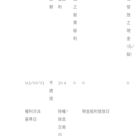
期
利
之
發
股
放
票
之
股
現
利
金
(元/
股)
113/02/23
不
30.4
0
0
0
適
用
權利分派
除權/
現金股利發放日
基準日
除息
交易
日