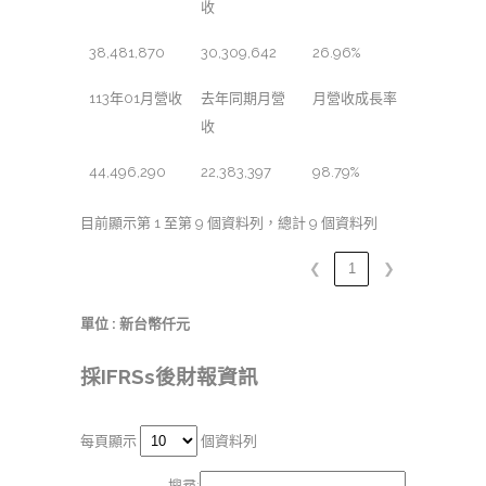
收
38,481,870
30,309,642
26.96%
113年01月營收
去年同期月營
月營收成長率
收
44,496,290
22,383,397
98.79%
目前顯示第 1 至第 9 個資料列，總計 9 個資料列
❮
1
❯
單位 : 新台幣仟元
採IFRSs後財報資訊
每頁顯示
個資料列
搜尋: