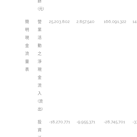
餘
(元)
簡
營
25,203,802
2,857,540
166,091,322
14
明
業
現
活
金
動
流
之
量
淨
表
現
金
流
入
(流
出)
投
-18,270,771
-9,955,371
-28,745,701
-3
資