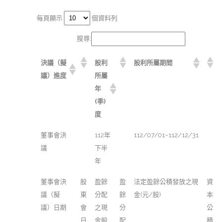
每頁顯示
個資料列
搜尋:
決議（擬
股利
股利所屬期間
議）進度
所屬
年
(季)
度
董事會決
112年
112/07/01~112/12/31
議
下半
年
董事會決
股
盈餘
盈
法定盈餘公積發放之現
資
議（擬
東
分配
餘
金(元/股)
本
議）日期
會
之現
分
公
日
金股
配
積