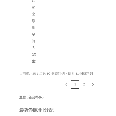
活
動
之
淨
現
金
流
入
(流
出)
目前顯示第 1 至第 10 個資料列，總計 11 個資料列
❮
1
2
❯
單位 : 新台幣仟元
最近期股利分配