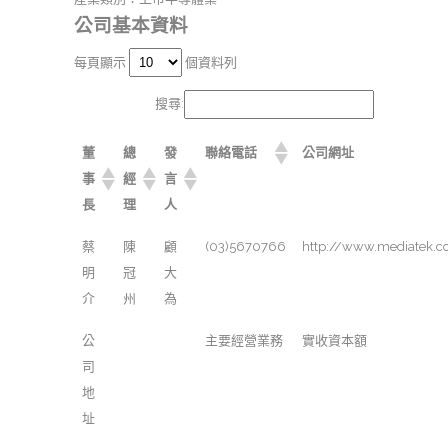
公司基本資料
每頁顯示
個資料列
搜尋:
董
總
發
聯絡電話
公司網址
事
經
言
長
理
人
蔡
陳
顧
(03)5670766
http://www.mediatek.
明
冠
大
介
州
為
公
主要經營業務
實收資本額
司
地
址