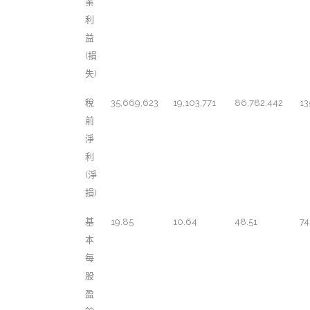
業
利
益
(損
失)
稅
35,669,623
19,103,771
86,782,442
13
前
淨
利
(淨
損)
基
19.85
10.64
48.51
74
本
每
股
盈