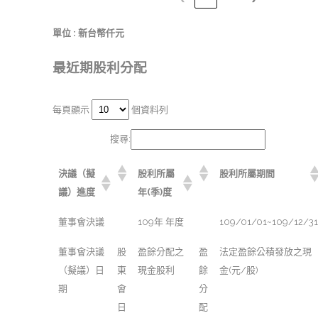
單位 : 新台幣仟元
最近期股利分配
每頁顯示
個資料列
搜尋:
決議（擬
股利所屬
股利所屬期間
議）進度
年(季)度
董事會決議
109年 年度
109/01/01~109/12/31
董事會決議
股
盈餘分配之
盈
法定盈餘公積發放之現
（擬議）日
東
現金股利
餘
金(元/股)
期
會
分
日
配