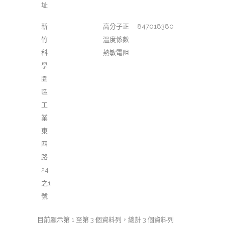
址
新
高分子正
847018380
竹
溫度係數
科
熱敏電阻
學
園
區
工
業
東
四
路
24
之1
號
目前顯示第 1 至第 3 個資料列，總計 3 個資料列