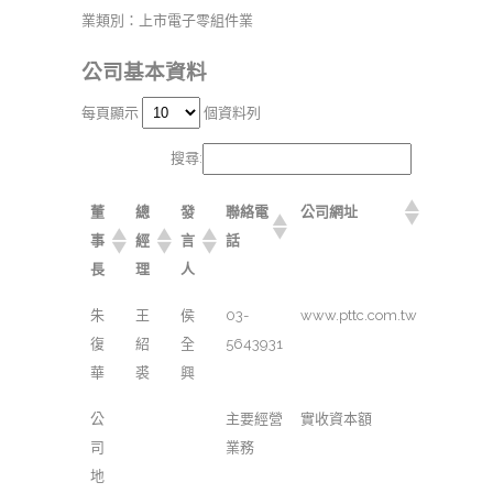
業類別：上市電子零組件業
公司基本資料
每頁顯示
個資料列
搜尋:
董
總
發
聯絡電
公司網址
事
經
言
話
長
理
人
朱
王
侯
03-
www.pttc.com.tw
復
紹
全
5643931
華
裘
興
公
主要經營
實收資本額
司
業務
地