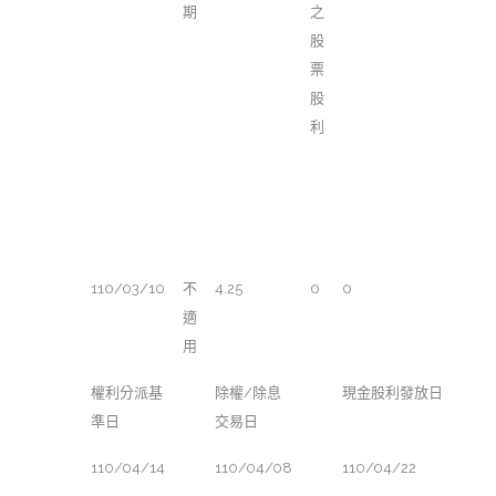
期
之
股
票
股
利
110/03/10
不
4.25
0
0
適
用
權利分派基
除權/除息
現金股利發放日
準日
交易日
110/04/14
110/04/08
110/04/22