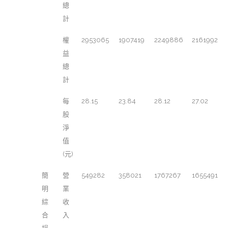
總
計
權
2953065
1907419
2249886
2161992
益
總
計
每
28.15
23.84
28.12
27.02
股
淨
值
(元)
簡
營
549282
358021
1767267
1655491
明
業
綜
收
合
入