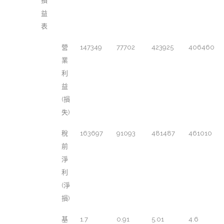
損
益
表
營
147349
77702
423925
406460
業
利
益
(損
失)
稅
163697
91093
481487
461010
前
淨
利
(淨
損)
基
1.7
0.91
5.01
4.6