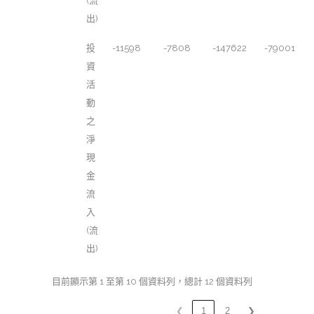
(流
出)
投
-11598
-7808
-147622
-79001
資
活
動
之
淨
現
金
流
入
(流
出)
目前顯示第 1 至第 10 個資料列，總計 12 個資料列
❮
1
2
❯