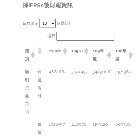
採IFRSs後財報資訊
每頁顯示
個資料列
搜尋:
期
110Q1
109Q1
109年
108年
別
度
度
簡
資
4881662
3024497
3449006
2971380
明
產
資
總
產
計
負
債
負
1928597
1117078
1199120
809388
債