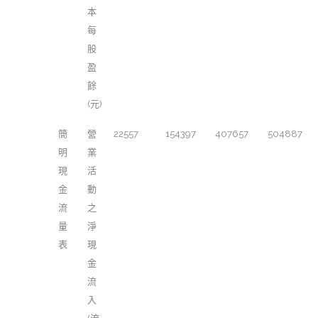
本
每
股
盈
餘
(元)
簡
營
22557
154397
407657
504887
明
業
現
活
金
動
流
之
量
淨
表
現
金
流
入