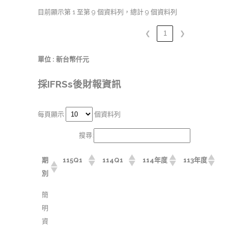
目前顯示第 1 至第 9 個資料列，總計 9 個資料列
❮
1
❯
單位 : 新台幣仟元
採IFRSs後財報資訊
每頁顯示
個資料列
搜尋:
期
115Q1
114Q1
114年度
113年度
別
簡
明
資