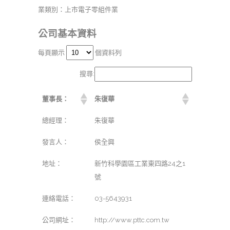
業類別：上市電子零組件業
公司基本資料
每頁顯示
個資料列
搜尋:
董事長：
朱復華
總經理：
朱復華
發言人：
侯全興
地址：
新竹科學園區工業東四路24之1
號
連絡電話：
03-5643931
公司網址：
http://www.pttc.com.tw