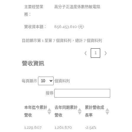
主要經營業
高分子正溫度係數熱敏電阻
務：
實收資本額：
856,453,610 (元)
目前顯示第 1 至第 7 個資料列，總計 7 個資料列
❮
1
❯
營收資訊
每頁顯示
個資料列
搜尋:
本年迄今累計
去年同期累計
累計營收成
營收
營收
長率
1,229,807
1,261,870
-2.54%