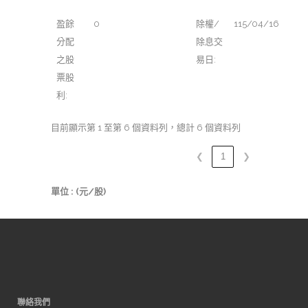
盈餘
0
除權/
115/04/16
分配
除息交
之股
易日:
票股
利:
目前顯示第 1 至第 6 個資料列，總計 6 個資料列
❮
1
❯
單位 : (元/股)
聯絡我們