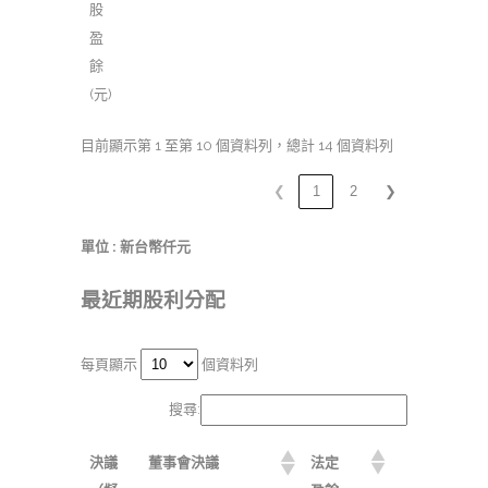
股
盈
餘
(元)
目前顯示第 1 至第 10 個資料列，總計 14 個資料列
❮
1
2
❯
單位 : 新台幣仟元
最近期股利分配
每頁顯示
個資料列
搜尋:
決議
董事會決議
法定