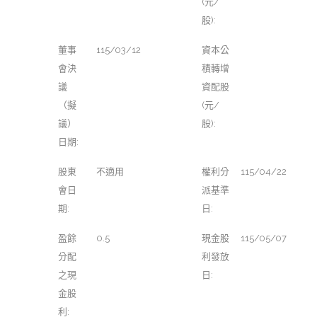
(元/
股):
董事
115/03/12
資本公
會決
積轉增
議
資配股
（擬
(元/
議）
股):
日期:
股東
不適用
權利分
115/04/22
會日
派基準
期:
日:
盈餘
0.5
現金股
115/05/07
分配
利發放
之現
日:
金股
利: