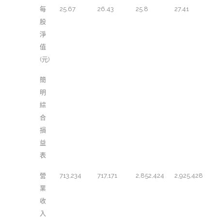
每
25.67
26.43
25.8
27.41
股
淨
值
(元)
簡
明
綜
合
損
益
表
營
713,234
717,171
2,852,424
2,925,428
業
收
入