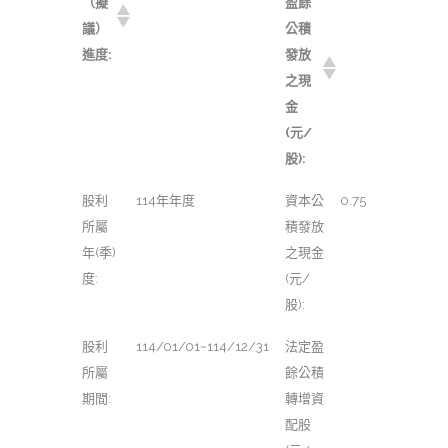
（擬
盈餘
議）
公積
進度:
發放
之現
金
(元/
股):
股利
114年年度
資本公
0.75
所屬
積發放
年(季)
之現金
度:
(元/
股):
股利
114/01/01~114/12/31
法定盈
所屬
餘公積
期間:
轉增資
配股