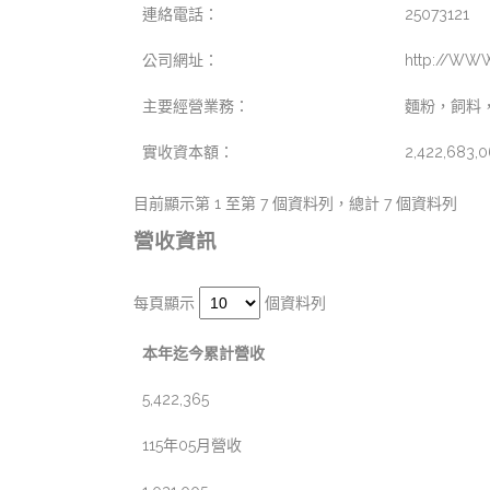
連絡電話：
25073121
公司網址：
http://WW
主要經營業務：
麵粉，飼料
實收資本額：
2,422,683,0
目前顯示第 1 至第 7 個資料列，總計 7 個資料列
營收資訊
每頁顯示
個資料列
本年迄今累計營收
5,422,365
115年05月營收