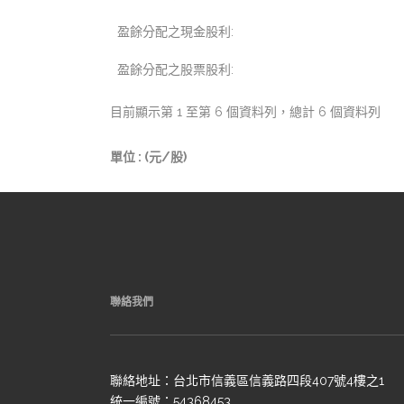
盈餘分配之現金股利:
盈餘分配之股票股利:
目前顯示第 1 至第 6 個資料列，總計 6 個資料列
單位 : (元/股)
聯絡我們
聯絡地址：台北市信義區信義路四段407號4樓之1
統一編號：54368453