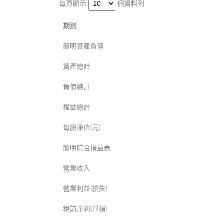
每頁顯示
個資料列
期別
簡明資產負債
資產總計
負債總計
權益總計
每股淨值(元)
簡明綜合損益表
營業收入
營業利益(損失)
稅前淨利(淨損)