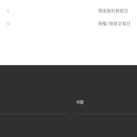
1
現金股利發放日:
0
除權/除息交易日:
地圖