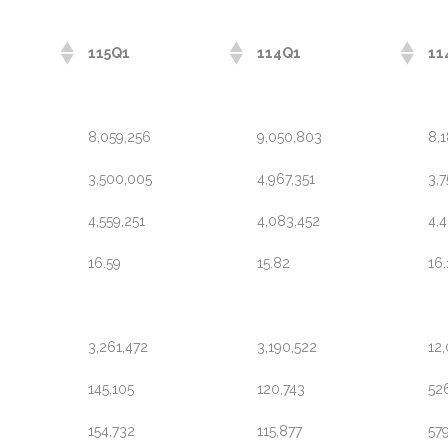
115Q1
114Q1
1
8,059,256
9,050,803
8,
3,500,005
4,967,351
3,7
4,559,251
4,083,452
4,
16.59
15.82
16.
3,261,472
3,190,522
12,
145,105
120,743
52
154,732
115,877
57