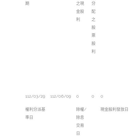
期
之現
分
金股
配
利
之
股
票
股
利
112/03/29
112/06/09
0
0
0
權利分派基
除權/
現金股利發放日
準日
除息
交易
日