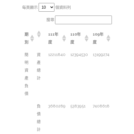
每頁顯示
個資料列
搜尋:
期
111年
110年
109年
別
度
度
度
簡
資
12211840
12394530
13199274
明
產
資
總
產
計
負
債
負
3680289
5383951
7408618
債
總
計