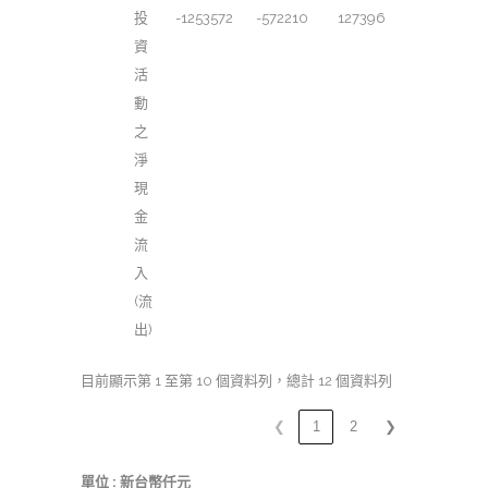
投
-1253572
-572210
127396
資
活
動
之
淨
現
金
流
入
(流
出)
目前顯示第 1 至第 10 個資料列，總計 12 個資料列
❮
1
2
❯
單位 : 新台幣仟元