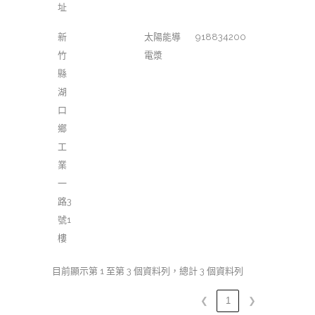
址
新
太陽能導
918834200
竹
電漿
縣
湖
口
鄉
工
業
一
路3
號1
樓
目前顯示第 1 至第 3 個資料列，總計 3 個資料列
❮
1
❯