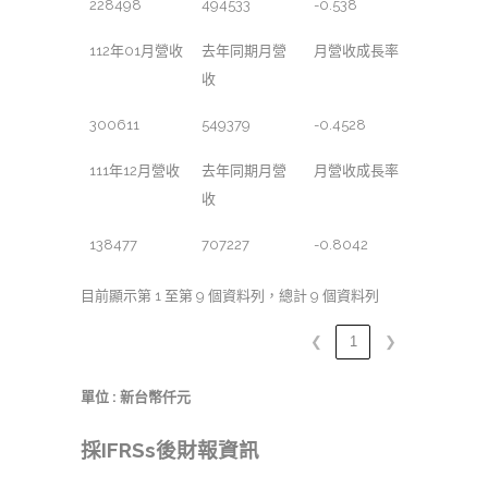
228498
494533
-0.538
112年01月營收
去年同期月營
月營收成長率
收
300611
549379
-0.4528
111年12月營收
去年同期月營
月營收成長率
收
138477
707227
-0.8042
目前顯示第 1 至第 9 個資料列，總計 9 個資料列
❮
1
❯
單位 : 新台幣仟元
採IFRSs後財報資訊