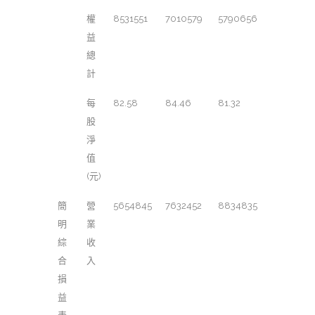
權
8531551
7010579
5790656
益
總
計
每
82.58
84.46
81.32
股
淨
值
(元)
簡
營
5654845
7632452
8834835
明
業
綜
收
合
入
損
益