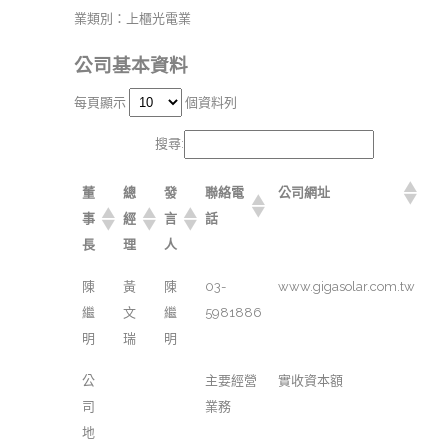
業類別：上櫃光電業
公司基本資料
每頁顯示
個資料列
搜尋:
董
總
發
聯絡電
公司網址
事
經
言
話
長
理
人
陳
黃
陳
03-
www.gigasolar.com.tw
繼
文
繼
5981886
明
瑞
明
公
主要經營
實收資本額
司
業務
地