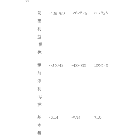
表
營
-439099
-262825
227638
業
利
益
(損
失)
稅
-516742
-433932
126649
前
淨
利
(淨
損)
基
-6.14
-5.34
3.18
本
每