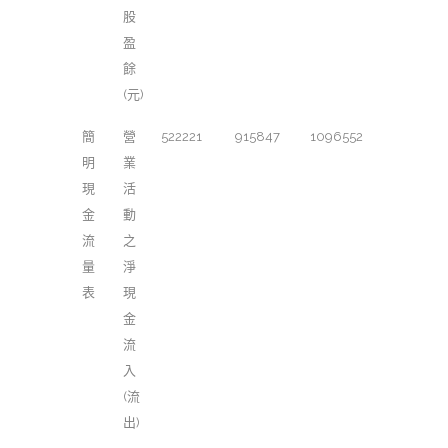
股
盈
餘
(元)
簡
營
522221
915847
1096552
明
業
現
活
金
動
流
之
量
淨
表
現
金
流
入
(流
出)