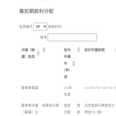
最近期股利分配
每頁顯示
個資料列
搜尋:
決議（擬
股利
股利所屬期間
議）進度
所屬
年
(季)
度
董事會擬議
111年
111/01/01~111/12/
年度
董事會決議
股東會日期
盈餘
盈
法定盈餘公積發放之
（擬議）日
分配
餘
現金(元/股)