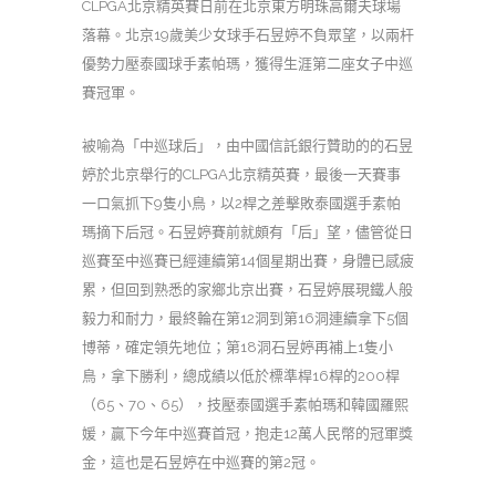
CLPGA北京精英賽日前在北京東方明珠高爾夫球場
落幕。北京19歲美少女球手石昱婷不負眾望，以兩杆
優勢力壓泰國球手素帕瑪，獲得生涯第二座女子中巡
賽冠軍。
被喻為「中巡球后」，由中國信託銀行贊助的的石昱
婷於北京舉行的CLPGA北京精英賽，最後一天賽事
一口氣抓下9隻小鳥，以2桿之差擊敗泰國選手素帕
瑪摘下后冠。石昱婷賽前就頗有「后」望，儘管從日
巡賽至中巡賽已經連續第14個星期出賽，身體已感疲
累，但回到熟悉的家鄉北京出賽，石昱婷展現鐵人般
毅力和耐力，最終輪在第12洞到第16洞連續拿下5個
博蒂，確定領先地位；第18洞石昱婷再補上1隻小
鳥，拿下勝利，總成績以低於標準桿16桿的200桿
（65、70、65），技壓泰國選手素帕瑪和韓國羅熙
媛，贏下今年中巡賽首冠，抱走12萬人民幣的冠軍獎
金，這也是石昱婷在中巡賽的第2冠。