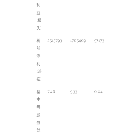
利
益
(損
失)
稅
2513793
1765469
57173
前
淨
利
(淨
損)
基
7.46
5.33
0.04
本
每
股
盈
餘