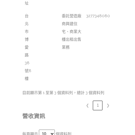
址
台
委託營造廠
3277348080
北
商興建住
市
宅、商業大
博
樓出租出售
愛
業務
路
38
號8
樓
目前顯示第 1 至第 3 個資料列，總計 3 個資料列
❮
1
❯
營收資訊
每頁顯示
個資料列