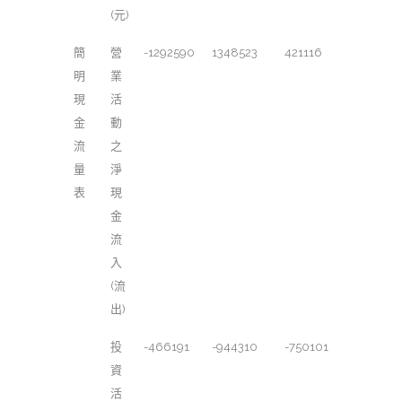
(元)
簡
營
-1292590
1348523
421116
明
業
現
活
金
動
流
之
量
淨
表
現
金
流
入
(流
出)
投
-466191
-944310
-750101
資
活