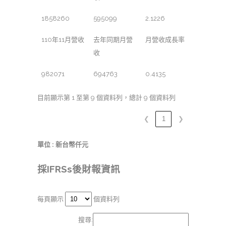
1858260
595099
2.1226
110年11月營收
去年同期月營
月營收成長率
收
982071
694763
0.4135
目前顯示第 1 至第 9 個資料列，總計 9 個資料列
❮
1
❯
單位 : 新台幣仟元
採IFRSs後財報資訊
每頁顯示
個資料列
搜尋: