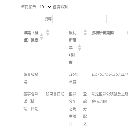
每頁顯示
個資料列
搜尋:
決議（擬
股利
股利所屬期間
議）進度
所屬
年
(季)
度
董事會擬
110年
110/01/01~110/12/3
議
年度
董事會決
股東會日期
盈餘
盈
法定盈餘公積發放之
議（擬
分配
餘
金(元/股)
議）日期
之現
分
金股
配
利
之