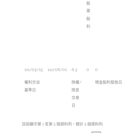
股
票
股
利
111/03/15
111/06/01
6.3
0
0
權利分派
除權/
現金股利發放日
基準日
除息
交易
日
目前顯示第 1 至第 5 個資料列，總計 5 個資料列