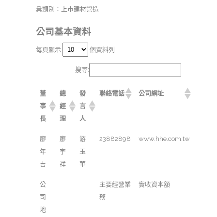
業類別：上市建材營造
公司基本資料
每頁顯示
個資料列
搜尋:
董
總
發
聯絡電話
公司網址
事
經
言
長
理
人
廖
廖
游
23882898
www.hhe.com.tw
年
宇
玉
吉
祥
華
公
主要經營業
實收資本額
司
務
地