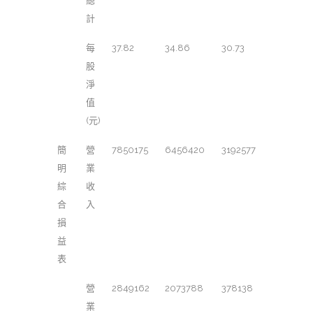
總
計
每
37.82
34.86
30.73
股
淨
值
(元)
簡
營
7850175
6456420
3192577
明
業
綜
收
合
入
損
益
表
營
2849162
2073788
378138
業