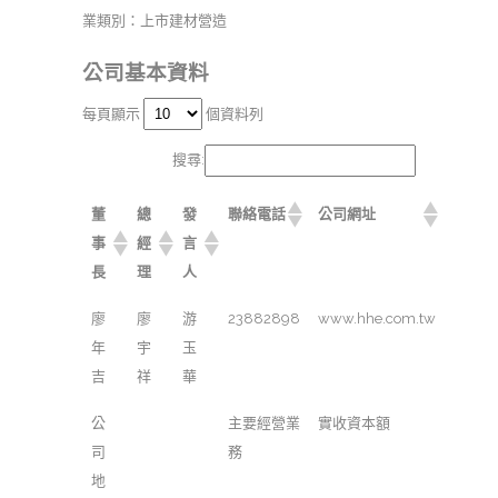
業類別：上市建材營造
公司基本資料
每頁顯示
個資料列
搜尋:
董
總
發
聯絡電話
公司網址
事
經
言
長
理
人
廖
廖
游
23882898
www.hhe.com.tw
年
宇
玉
吉
祥
華
公
主要經營業
實收資本額
司
務
地