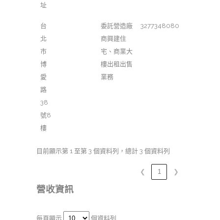
址
台
委託營造廠
3277348080
北
商興建住
市
宅、商業大
博
樓出租出售
愛
業務
路
38
號8
樓
目前顯示第 1 至第 3 個資料列，總計 3 個資料列
❮
1
❯
營收資訊
每頁顯示
個資料列