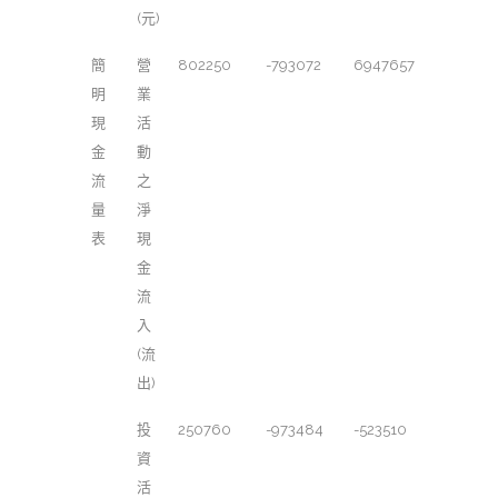
(元)
簡
營
802250
-793072
6947657
明
業
現
活
金
動
流
之
量
淨
表
現
金
流
入
(流
出)
投
250760
-973484
-523510
資
活