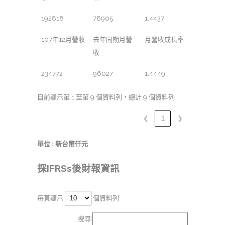
192818
78905
1.4437
107年12月營收
去年同期月營
月營收成長率
收
234772
96027
1.4449
目前顯示第 1 至第 9 個資料列，總計 9 個資料列
❮
1
❯
單位 : 新台幣仟元
採IFRSs後財報資訊
每頁顯示
個資料列
搜尋: