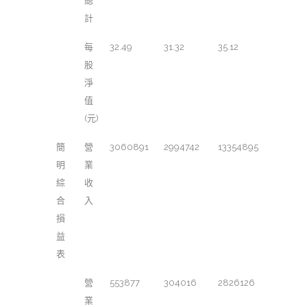
總
計
每
32.49
31.32
35.12
股
淨
值
(元)
簡
營
3060891
2994742
13354895
明
業
綜
收
合
入
損
益
表
營
553877
304016
2826126
業