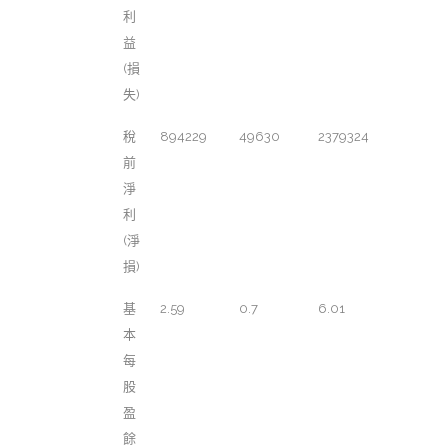
利
益
(損
失)
稅
894229
49630
2379324
前
淨
利
(淨
損)
基
2.59
0.7
6.01
本
每
股
盈
餘