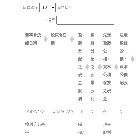
每頁顯示
個資料列
搜尋:
董事會決
股東會日
盈
盈
法定
法定
議日期
期
餘
餘
盈餘
盈餘
分
分
公
公
配
配
積、
積、
之
之
資本
資本
現
股
公積
公積
金
票
發放
配股
股
股
之現
利
利
金
108/03/21
108/06/20
1.8
0
0
0
權利分派基
除
現金
準日
權/
股利