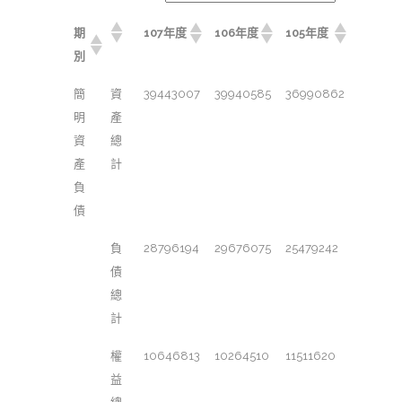
期
107年度
106年度
105年度
別
簡
資
39443007
39940585
36990862
明
產
資
總
產
計
負
債
負
28796194
29676075
25479242
債
總
計
權
10646813
10264510
11511620
益