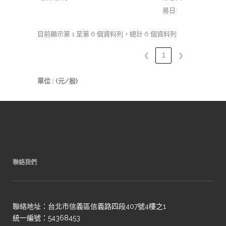
易日:
目前顯示第 1 至第 6 個資料列，總計 6 個資料列
❮
1
❯
單位 : (元/股)
聯絡我們
聯絡地址：台北市信義區信義路四段407號4樓之1
統一編號：54368453