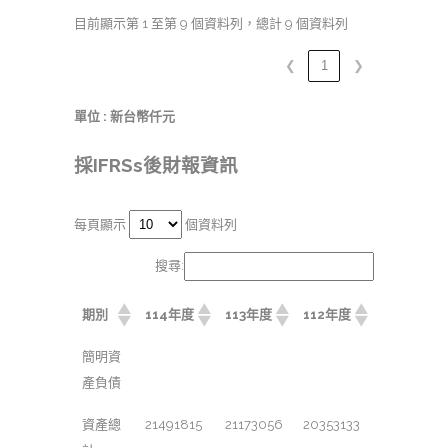
目前顯示第 1 至第 9 個資料列，總計 9 個資料列
❮
1
❯
單位 : 新台幣仟元
採IFRSs後財報資訊
每頁顯示
個資料列
搜尋:
期別
114年度
113年度
112年度
簡明資
產負債
資產總
21491815
21173056
20353133