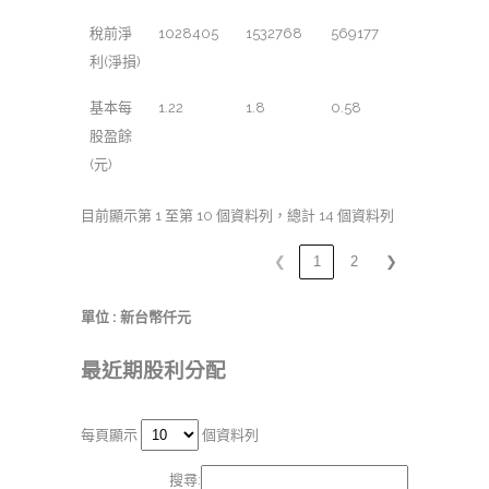
稅前淨
1028405
1532768
569177
利(淨損)
基本每
1.22
1.8
0.58
股盈餘
(元)
目前顯示第 1 至第 10 個資料列，總計 14 個資料列
❮
1
2
❯
單位 : 新台幣仟元
最近期股利分配
每頁顯示
個資料列
搜尋: