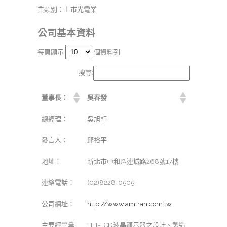
業類別：上市光電業
公司基本資料
每頁顯示
個資料列
搜尋:
董事長：
吳春發
總經理：
吳旭軒
發言人：
邱裕平
地址：
新北市中和區連城路268號17樓
連絡電話：
(02)8228-0505
公司網址：
http://www.amtran.com.tw
主要經營業
TFT-LCD液晶顯示器之設計、製造