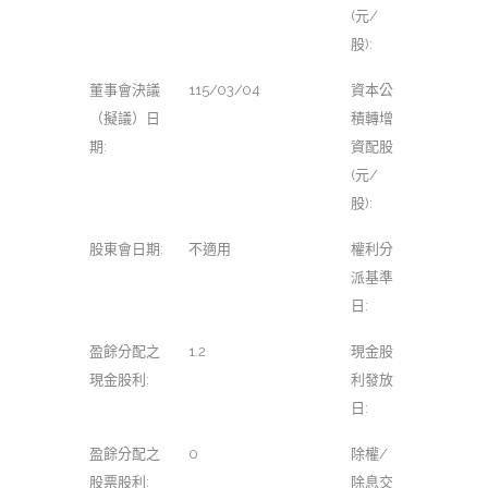
(元/
股):
董事會決議
115/03/04
資本公
（擬議）日
積轉增
期:
資配股
(元/
股):
股東會日期:
不適用
權利分
派基準
日:
盈餘分配之
1.2
現金股
現金股利:
利發放
日:
盈餘分配之
0
除權/
股票股利:
除息交