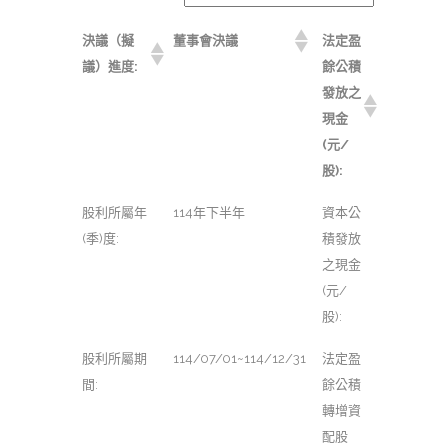
決議（擬
董事會決議
法定盈
議）進度:
餘公積
發放之
現金
(元/
股):
股利所屬年
114年下半年
資本公
(季)度:
積發放
之現金
(元/
股):
股利所屬期
114/07/01~114/12/31
法定盈
間:
餘公積
轉增資
配股