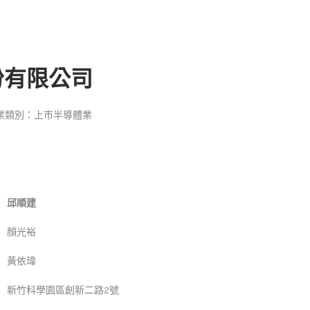
份有限公司
業類別：上市半導體業
邱順建
顏光裕
黃依瑋
新竹科學園區創新二路2號