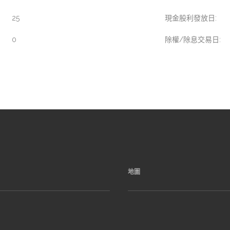
25
現金股利發放日:
0
除權/除息交易日:
地圖