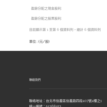
盈餘分配之現金股利:
盈餘分配之股票股利:
目前顯示第 1 至第 6 個資料列，總計 6 個資料列
單位 : (元/股)
聯絡我們
聯絡地址：台北市信義區信義路四段407號4樓之1
統一編號：54368453