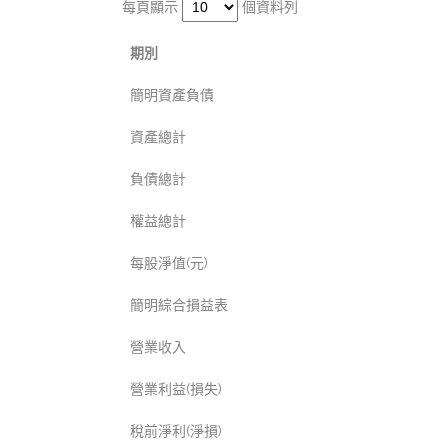
每頁顯示
個資料列
期別
簡明資產負債
資產總計
負債總計
權益總計
每股淨值(元)
簡明綜合損益表
營業收入
營業利益(損失)
稅前淨利(淨損)