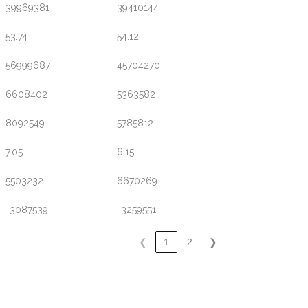
39969381
39410144
53.74
54.12
56999687
45704270
6608402
5363582
8092549
5785812
7.05
6.15
5503232
6670269
-3087539
-3259551
❮
1
2
❯