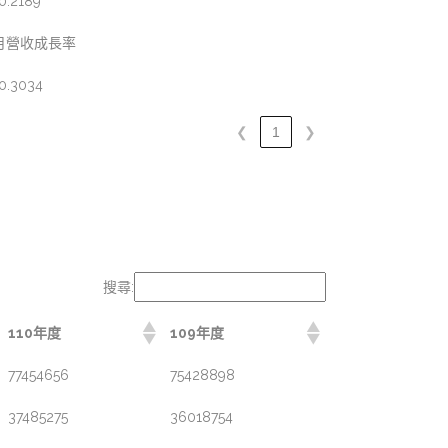
0.2189
月營收成長率
0.3034
❮
1
❯
搜尋:
110年度
109年度
77454656
75428898
37485275
36018754