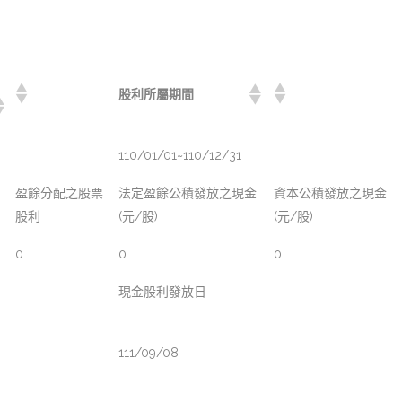
股利所屬期間
110/01/01~110/12/31
盈餘分配之股票
法定盈餘公積發放之現金
資本公積發放之現金
股利
(元/股)
(元/股)
0
0
0
現金股利發放日
111/09/08