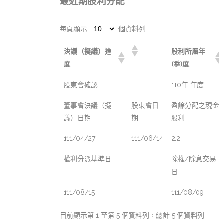
最近期股利分配
每頁顯示
個資料列
決議（擬議）進
股利所屬年
度
(季)度
股東會確認
110年 年度
董事會決議（擬
股東會日
盈餘分配之現金
議）日期
期
股利
111/04/27
111/06/14
2.2
權利分派基準日
除權/除息交易
日
111/08/15
111/08/09
目前顯示第 1 至第 5 個資料列，總計 5 個資料列