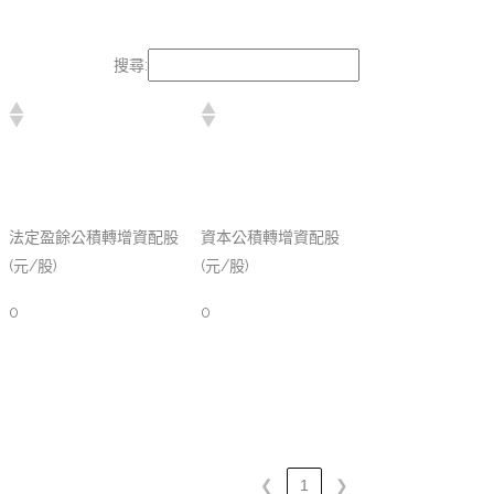
搜尋:
法定盈餘公積轉增資配股
資本公積轉增資配股
(元/股)
(元/股)
0
0
❮
1
❯