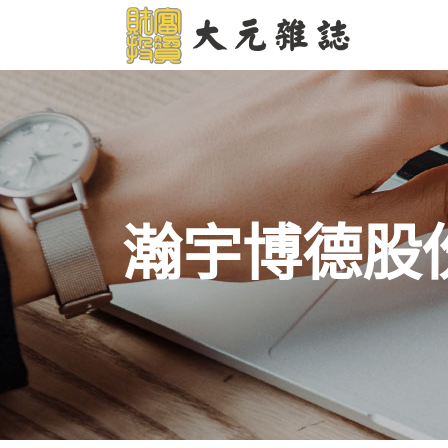
瀚宇博德股