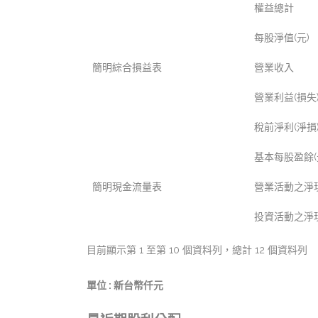
權益總計
每股淨值(元)
簡明綜合損益表
營業收入
營業利益(損失
稅前淨利(淨損
基本每股盈餘(
簡明現金流量表
營業活動之淨現
投資活動之淨現
目前顯示第 1 至第 10 個資料列，總計 12 個資料列
單位 : 新台幣仟元