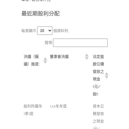
最近期股利分配
每頁顯示
個資料列
搜尋:
決議（擬
董事會決議
法定盈
議）進度:
餘公積
發放之
現金
(元/
股):
股利所屬年
114年年度
資本公
(季)度:
積發放
之現金
(元/