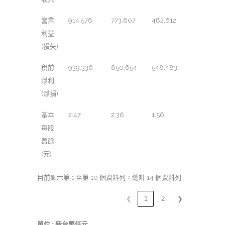
營業
914,578
773,807
482,612
利益
(損失)
稅前
939,336
850,654
548,483
淨利
(淨損)
基本
2.47
2.36
1.56
每股
盈餘
(元)
目前顯示第 1 至第 10 個資料列，總計 14 個資料列
❮
1
2
❯
單位 : 新台幣仟元