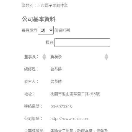
業類別：上市電子零組件業
公司基本資料
每頁顯示
個資料列
搜尋:
董事長：
黃秋永
總經理：
曾恭勝
發言人：
曾恭勝
地址：
桃園市龜山區華亞二路268號
連絡電話：
03-3973345
公司網址：
http://www.ichia.com
主要經營業
各種電子塑膠、矽膠字鍵、鍵盤及