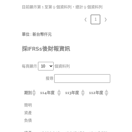
目前顯示第 1 至第 9 個資料列，總計 9 個資料列
❮
1
❯
單位 : 新台幣仟元
採IFRSs後財報資訊
每頁顯示
個資料列
搜尋:
期別
114年度
113年度
112年度
簡明
資產
負債