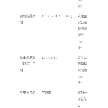
股):
股利所屬期
114/01/01~114/12/31
法定盈
間:
餘公積
轉增資
配股
(元/
股):
董事會決議
115/03/11
資本公
（擬議）日
積轉增
期:
資配股
(元/
股):
股東會日期:
不適用
權利分
派基準
日: