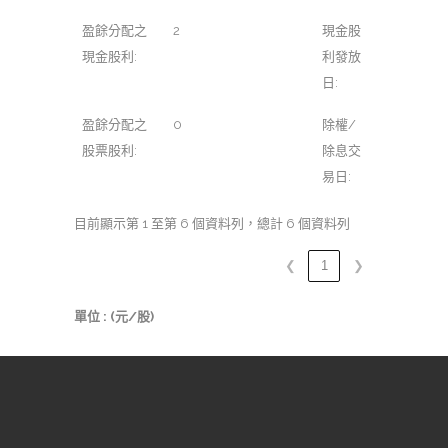
盈餘分配之
2
現金股
現金股利:
利發放
日:
盈餘分配之
0
除權/
股票股利:
除息交
易日:
目前顯示第 1 至第 6 個資料列，總計 6 個資料列
❮
1
❯
單位 : (元/股)