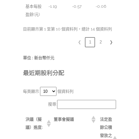
基本每股
-1.19
-0.57
-0.06
盈餘(元)
目前顯示第 1 至第 10 個資料列，總計 14 個資料列
❮
1
2
❯
單位 : 新台幣仟元
最近期股利分配
每頁顯示
個資料列
搜尋:
決議（擬
董事會擬議
法定盈
議）進度:
餘公積
發放之