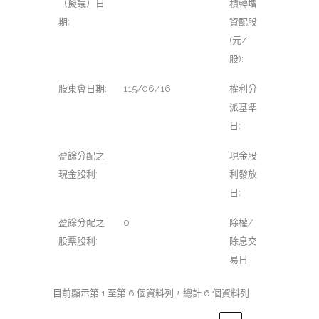
（擬議）日
積轉增
期:
資配股
(元/
股):
股東會日期:
115/06/16
權利分
派基準
日:
盈餘分配之
現金股
現金股利:
利發放
日:
盈餘分配之
0
除權/
股票股利:
除息交
易日:
目前顯示第 1 至第 6 個資料列，總計 6 個資料列