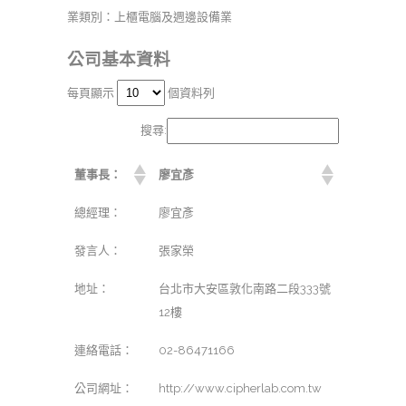
業類別：上櫃電腦及週邊設備業
公司基本資料
每頁顯示
個資料列
搜尋:
董事長：
廖宜彥
總經理：
廖宜彥
發言人：
張家榮
地址：
台北市大安區敦化南路二段333號
12樓
連絡電話：
02-86471166
公司網址：
http://www.cipherlab.com.tw