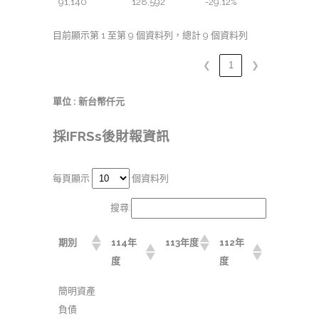
91,140
128,592
-29.12%
目前顯示第 1 至第 9 個資料列，總計 9 個資料列
❮
1
❯
單位 : 新台幣仟元
採IFRSs後財報資訊
每頁顯示
個資料列
搜尋:
期別
114年
113年度
112年
度
度
簡明資產
負債