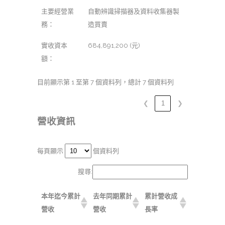
主要經營業
自動辨識掃描器及資料收集器製
務：
造買賣
實收資本
684,891,200 (元)
額：
目前顯示第 1 至第 7 個資料列，總計 7 個資料列
❮
1
❯
營收資訊
每頁顯示
個資料列
搜尋:
本年迄今累計
去年同期累計
累計營收成
營收
營收
長率