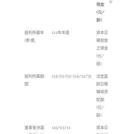
現金
(元/
股):
股利所屬年
114年年度
資本公
(季)度:
積發放
之現金
(元/
股):
股利所屬期
114/01/01~114/12/31
法定盈
間:
餘公積
轉增資
配股
(元/
股):
董事會決議
115/03/11
資本公