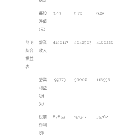
總計
每股
9.49
9.78
9.25
淨值
(元)
簡明
營業
4146117
4642963
4166226
綜合
收入
損益
表
營業
-99773
56006
118558
利益
(損
失)
稅前
87859
151327
35762
淨利
(淨