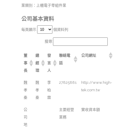
業類別：上櫃電子零組件業
公司基本資料
每頁顯示
個資料列
搜尋:
董
總
發
聯絡電
公司網址
事
經
言
話
長
理
人
魏
魏
李
27825881
http://www.high-
孝
孝
柏
tek.com.tw
秦
秦
霖
公
主要經營
實收資本額
司
業務
地