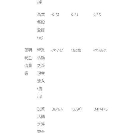
損)
基本
-0.52
0.31
-1.35
每股
盈餘
(元)
簡明
營業
-76737
15339
-265531
現金
活動
流量
之淨
表
現金
流入
(流
出)
投資
-35294
-5396
-340475
活動
之淨
現金