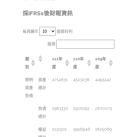
採IFRSs後財報資訊
每頁顯示
個資料列
搜尋:
期
111年
110年
109年
別
度
度
度
簡明
資產
4714831
4503238
4495142
資產
總計
負債
負債
2583330
2506292
2670073
總計
權益
2131501
1996946
1825069