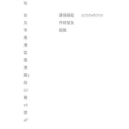
址
台
連接線組
1171648700
北
件研發及
市
組裝
南
港
區
南
港
路3
段
50
巷
16
號
4F