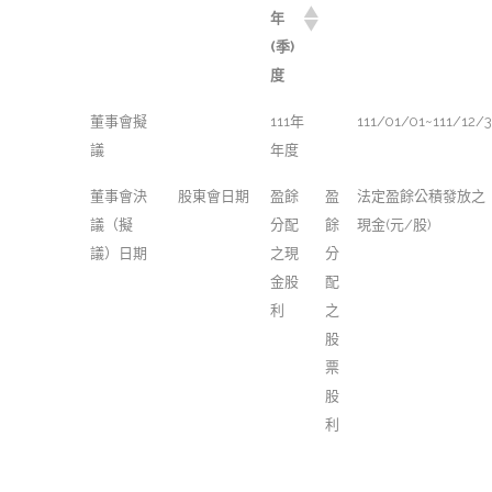
年
(季)
度
董事會擬
111年
111/01/01~111/12/3
議
年度
董事會決
股東會日期
盈餘
盈
法定盈餘公積發放之
議（擬
分配
餘
現金(元/股)
議）日期
之現
分
金股
配
利
之
股
票
股
利