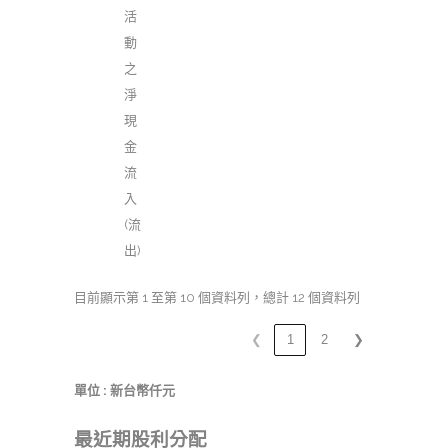
活
動
之
淨
現
金
流
入
(流
出)
目前顯示第 1 至第 10 個資料列，總計 12 個資料列
❮
1
2
❯
單位 : 新台幣仟元
最近期股利分配