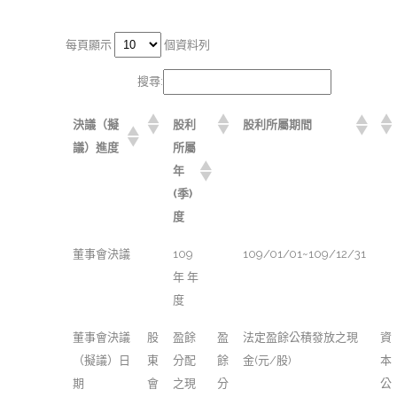
每頁顯示
個資料列
搜尋:
決議（擬
股利
股利所屬期間
議）進度
所屬
年
(季)
度
董事會決議
109
109/01/01~109/12/31
年 年
度
董事會決議
股
盈餘
盈
法定盈餘公積發放之現
資
（擬議）日
東
分配
餘
金(元/股)
本
期
會
之現
分
公