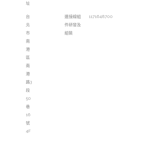
址
台
連接線組
1171648700
北
件研發及
市
組裝
南
港
區
南
港
路3
段
50
巷
16
號
4F