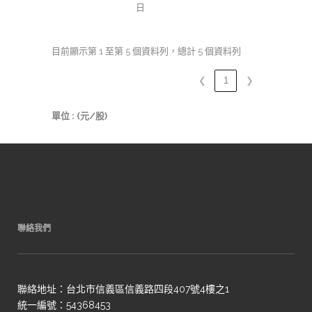
日
目前顯示第 1 至第 5 個資料列，總計 5 個資料列
❮
1
❯
單位 : (元/股)
聯絡我們
聯絡地址：台北市信義區信義路四段407號4樓之1
統一編號：54368453