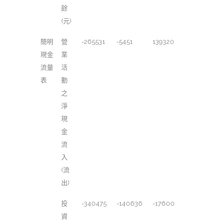
餘
(元)
簡明
營
-265531
-5451
139320
現金
業
流量
活
表
動
之
淨
現
金
流
入
(流
出)
投
-340475
-140636
-17600
資