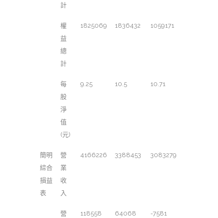
計
權
1825069
1836432
1059171
益
總
計
每
9.25
10.5
10.71
股
淨
值
(元)
簡明
營
4166226
3388453
3083279
綜合
業
損益
收
表
入
營
118558
64068
-7581