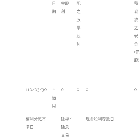
日
金股
配
積
期
利
之
發
股
放
票
之
股
現
利
金
(元
股)
110/03/30
不
0
0
0
0
適
用
權利分派基
除權/
現金股利發放日
準日
除息
交易