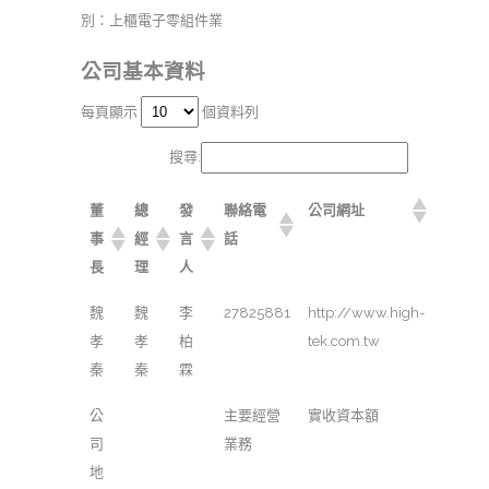
別：上櫃電子零組件業
公司基本資料
每頁顯示
個資料列
搜尋:
董
總
發
聯絡電
公司網址
事
經
言
話
長
理
人
魏
魏
李
27825881
http://www.high-
孝
孝
柏
tek.com.tw
秦
秦
霖
公
主要經營
實收資本額
司
業務
地