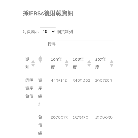
採IFRSs後財報資訊
每頁顯示
個資料列
搜尋:
期
109年
108年
107年
別
度
度
度
簡明
資
4495142
3409862
2967209
資產
產
負債
總
計
負
2670073
1573430
1908038
債
總