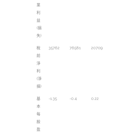
業
利
益
(損
失)
稅
35762
76581
20709
前
淨
利
(淨
損)
基
-1.35
-0.4
0.22
本
每
股
盈