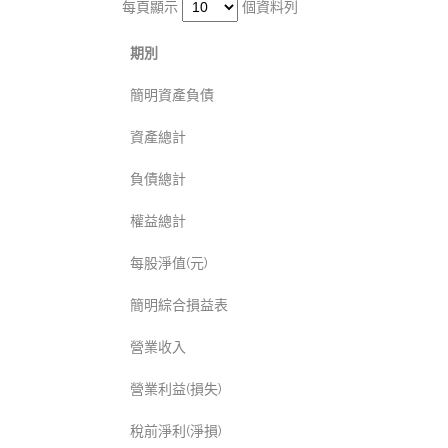
每頁顯示
個資料列
期別
簡明資產負債
資產總計
負債總計
權益總計
每股淨值(元)
簡明綜合損益表
營業收入
營業利益(損失)
稅前淨利(淨損)