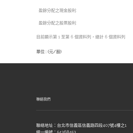
盈餘分配之現金股利:
盈餘分配之股票股利:
目前顯示第 1 至第 6 個資料列，總計 6 個資料列
單位 : (元/股)
聯絡我們
聯絡地址：台北市信義區信義路四段407號4樓之1
統一編號：54368453