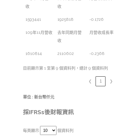
收
收
1593441
1925818
-0.1726
109年11月營收
去年同期月營
月營收成長率
收
1610814
2110602
-0.2368
目前顯示第 1 至第 9 個資料列，總計 9 個資料列
❮
1
❯
單位 : 新台幣仟元
採IFRSs後財報資訊
每頁顯示
個資料列