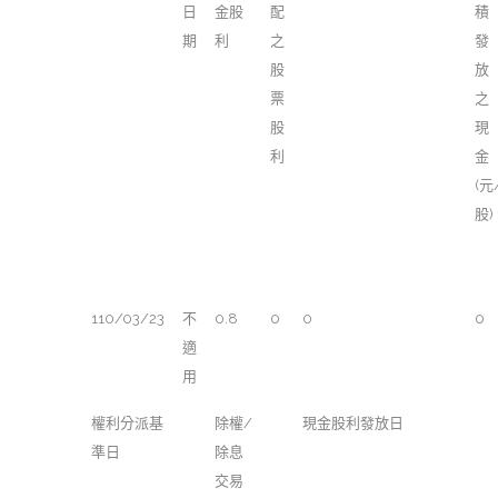
日
金股
配
積
期
利
之
發
股
放
票
之
股
現
利
金
(元
股)
110/03/23
不
0.8
0
0
0
適
用
權利分派基
除權/
現金股利發放日
準日
除息
交易