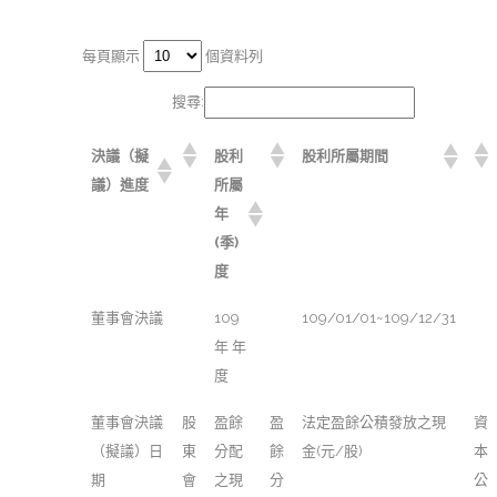
每頁顯示
個資料列
搜尋:
決議（擬
股利
股利所屬期間
議）進度
所屬
年
(季)
度
董事會決議
109
109/01/01~109/12/31
年 年
度
董事會決議
股
盈餘
盈
法定盈餘公積發放之現
資
（擬議）日
東
分配
餘
金(元/股)
本
期
會
之現
分
公