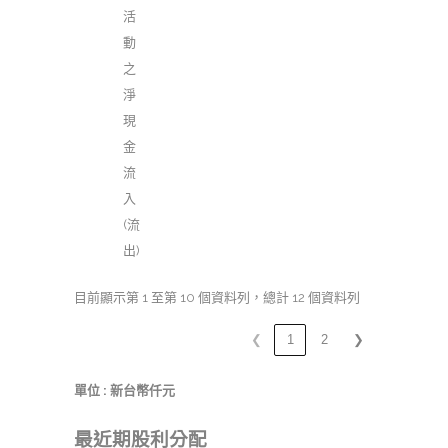
活
動
之
淨
現
金
流
入
(流
出)
目前顯示第 1 至第 10 個資料列，總計 12 個資料列
❮
1
2
❯
單位 : 新台幣仟元
最近期股利分配