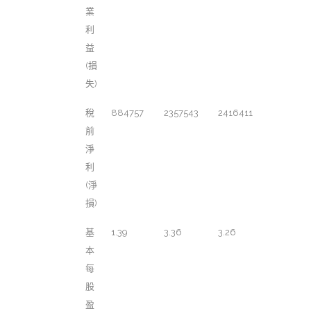
業
利
益
(損
失)
稅
884757
2357543
2416411
前
淨
利
(淨
損)
基
1.39
3.36
3.26
本
每
股
盈