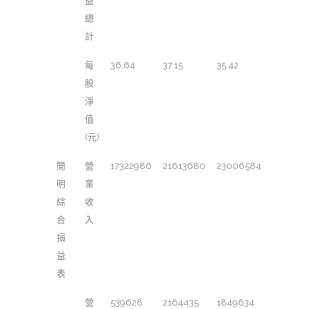
益
總
計
每
36.64
37.15
35.42
股
淨
值
(元)
簡
營
17322986
21613680
23006584
明
業
綜
收
合
入
損
益
表
營
539628
2164435
1849634