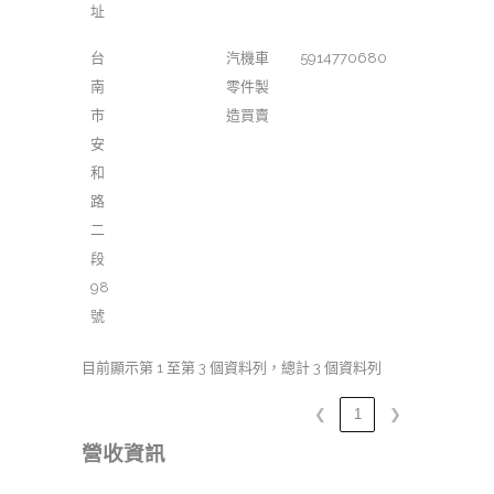
址
台
汽機車
5914770680
南
零件製
市
造買賣
安
和
路
二
段
98
號
目前顯示第 1 至第 3 個資料列，總計 3 個資料列
❮
1
❯
營收資訊