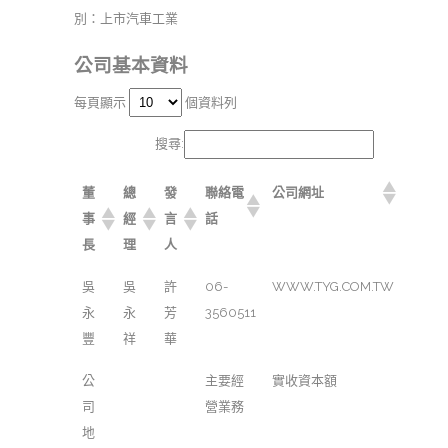
別：上市汽車工業
公司基本資料
每頁顯示
個資料列
搜尋:
董
總
發
聯絡電
公司網址
事
經
言
話
長
理
人
吳
吳
許
06-
WWW.TYG.COM.TW
永
永
芳
3560511
豐
祥
華
公
主要經
實收資本額
司
營業務
地