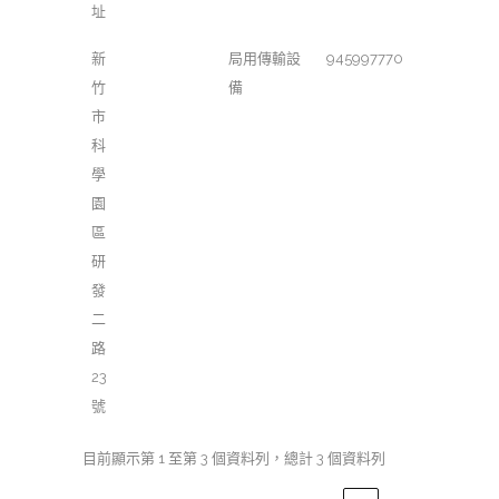
址
新
局用傳輸設
945997770
竹
備
市
科
學
園
區
研
發
二
路
23
號
目前顯示第 1 至第 3 個資料列，總計 3 個資料列