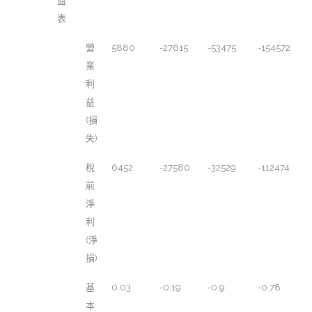
益
表
營
5880
-27615
-53475
-154572
業
利
益
(損
失)
稅
6452
-27580
-32529
-112474
前
淨
利
(淨
損)
基
0.03
-0.19
-0.9
-0.78
本