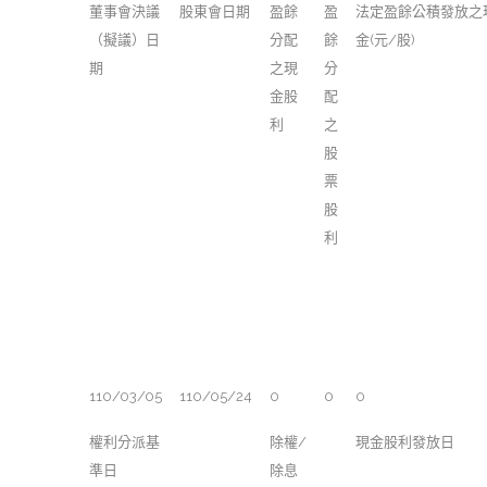
董事會決議
股東會日期
盈餘
盈
法定盈餘公積發放之
（擬議）日
分配
餘
金(元/股)
期
之現
分
金股
配
利
之
股
票
股
利
110/03/05
110/05/24
0
0
0
權利分派基
除權/
現金股利發放日
準日
除息