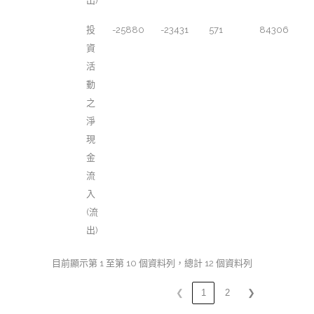
出)
投
-25880
-23431
571
84306
資
活
動
之
淨
現
金
流
入
(流
出)
目前顯示第 1 至第 10 個資料列，總計 12 個資料列
❮
1
2
❯