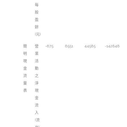
每
股
盈
餘
(元)
簡
營
-875
8551
44585
-142848
明
業
現
活
金
動
流
之
量
淨
表
現
金
流
入
(流