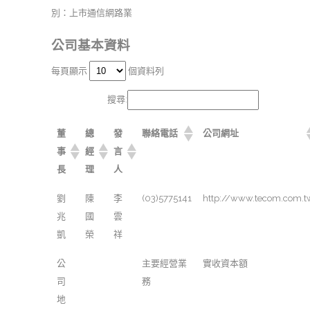
別：上市通信網路業
公司基本資料
每頁顯示
個資料列
搜尋:
董
總
發
聯絡電話
公司網址
事
經
言
長
理
人
劉
陳
李
(03)5775141
http://www.tecom.com.t
兆
國
雲
凱
榮
祥
公
主要經營業
實收資本額
司
務
地