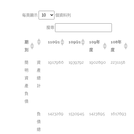
每頁顯示
個資料列
搜尋:
期
110Q1
109Q1
109年
108年
別
度
度
簡
資
1917986
1939792
1902890
2231158
明
產
資
總
產
計
負
債
負
1423269
1530945
1423895
1617693
債
總