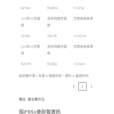
92092
89984
0.0234
110年02月營
去年同期月營
月營收成長率
收
收
72795
75078
-0.0304
110年01月營
去年同期月營
月營收成長率
收
收
82276
85799
-0.0411
目前顯示第 1 至第 9 個資料列，總計 9 個資料列
❮
1
❯
單位 : 新台幣仟元
採IFRSs後財報資訊