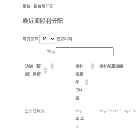
單位 : 新台幣仟元
最近期股利分配
每頁顯示
個資料列
搜尋:
決議（擬
股利
股利所屬期間
議）進度
所屬
年
(季)
度
董事會擬議
109
109/01/01~109/12
年 年
度