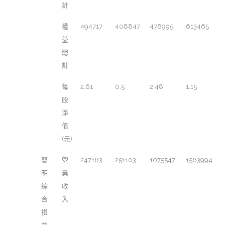
計
權
494717
408847
478995
613465
益
總
計
每
2.61
0.5
2.48
1.15
股
淨
值
(元)
簡
營
247163
251103
1075547
1563994
明
業
綜
收
合
入
損