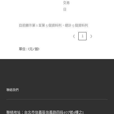
交易
日
目前顯示第 1 至第 5 個資料列，總計 5 個資料列
❮
1
❯
單位 : (元/股)
聯絡我們
聯絡地址：台北市信義區信義路四段407號4樓之1