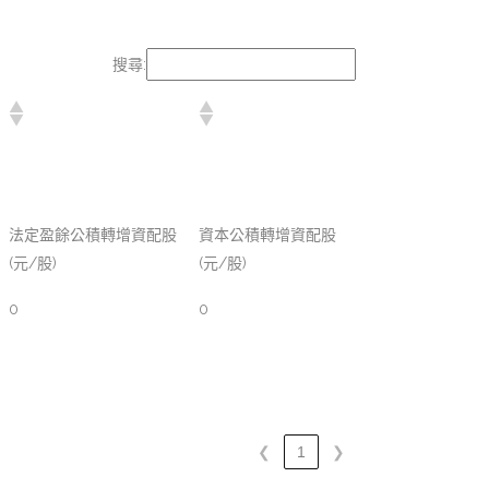
搜尋:
法定盈餘公積轉增資配股
資本公積轉增資配股
(元/股)
(元/股)
0
0
❮
1
❯