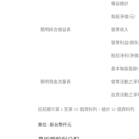
權益總計
每股淨值(元)
簡明綜合損益表
營業收入
營業利益(損失
稅前淨利(淨損
基本每股盈餘(
簡明現金流量表
營業活動之淨現
投資活動之淨現
目前顯示第 1 至第 10 個資料列，總計 12 個資料列
單位 : 新台幣仟元