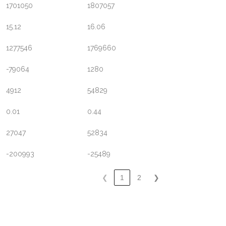
1701050
1807057
15.12
16.06
1277546
1769660
-79064
1280
4912
54829
0.01
0.44
27047
52834
-200993
-25489
❮
1
2
❯