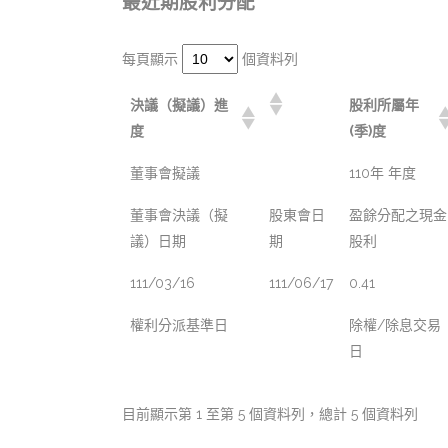
最近期股利分配
每頁顯示
個資料列
決議（擬議）進
股利所屬年
度
(季)度
董事會擬議
110年 年度
董事會決議（擬
股東會日
盈餘分配之現金
議）日期
期
股利
111/03/16
111/06/17
0.41
權利分派基準日
除權/除息交易
日
目前顯示第 1 至第 5 個資料列，總計 5 個資料列