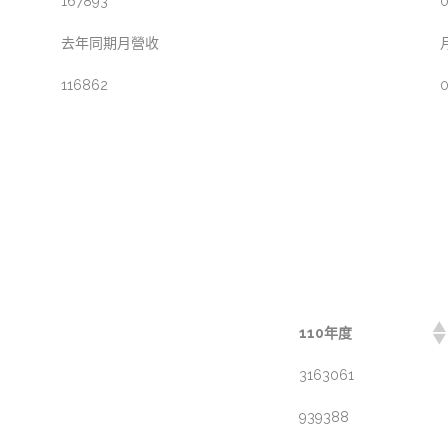
167893
0
去年同期月營收
116862
0
110年度
3163061
939388