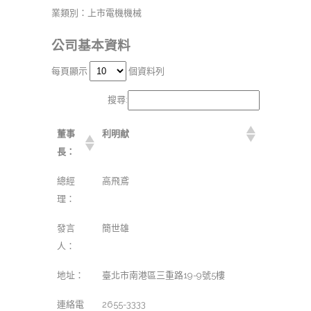
業類別：上市電機機械
公司基本資料
每頁顯示
個資料列
搜尋:
董事
利明献
長：
總經
高飛鳶
理：
發言
簡世雄
人：
地址：
臺北市南港區三重路19-9號5樓
連絡電
2655-3333