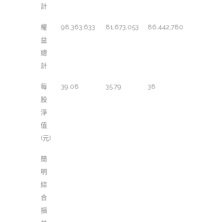
計
權
98,363,633
81,673,053
86,442,780
益
總
計
每
39.08
35.79
38
股
淨
值
(元)
簡
明
綜
合
損