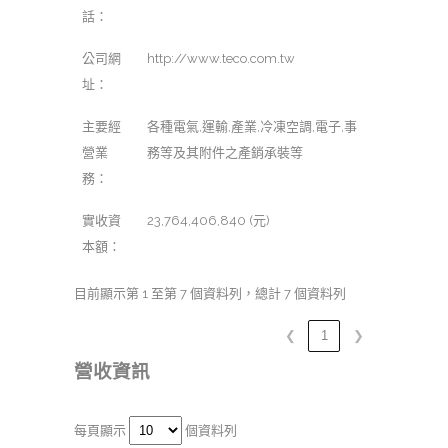
話：
公司網
http://www.teco.com.tw
址：
主要經
各種電氣,運輸,產業,冷凍空調,電子,事
營業
務等及其附件之產銷承裝等
務：
實收資
23,764,406,840 (元)
本額：
目前顯示第 1 至第 7 個資料列，總計 7 個資料列
❮
1
❯
營收資訊
每頁顯示
個資料列