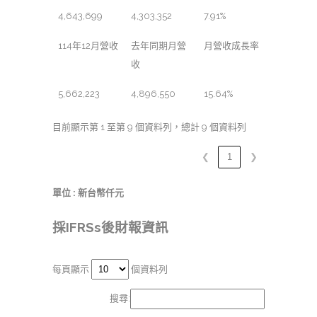
4,643,699
4,303,352
7.91%
114年12月營收
去年同期月營
月營收成長率
收
5,662,223
4,896,550
15.64%
目前顯示第 1 至第 9 個資料列，總計 9 個資料列
❮
1
❯
單位 : 新台幣仟元
採IFRSs後財報資訊
每頁顯示
個資料列
搜尋: