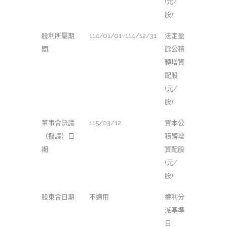
(元/
股):
股利所屬期
114/01/01~114/12/31
法定盈
間:
餘公積
轉增資
配股
(元/
股):
董事會決議
115/03/12
資本公
（擬議）日
積轉增
期:
資配股
(元/
股):
股東會日期:
不適用
權利分
派基準
日: