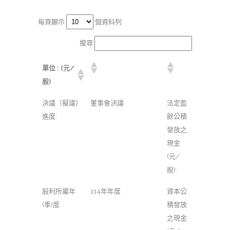
每頁顯示
個資料列
搜尋:
單位 : (元/
股)
決議（擬議）
董事會決議
法定盈
進度:
餘公積
發放之
現金
(元/
股):
股利所屬年
114年年度
資本公
(季)度:
積發放
之現金