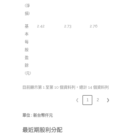
(淨
損)
基
2.42
2.73
2.76
本
每
股
盈
餘
(元)
目前顯示第 1 至第 10 個資料列，總計 14 個資料列
❮
1
2
❯
單位 : 新台幣仟元
最近期股利分配