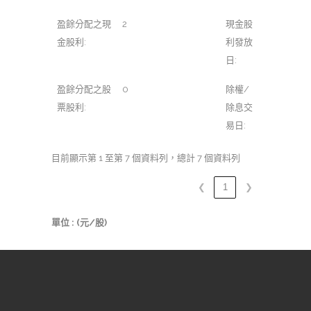
盈餘分配之現
2
現金股
金股利:
利發放
日:
盈餘分配之股
0
除權/
票股利:
除息交
易日:
目前顯示第 1 至第 7 個資料列，總計 7 個資料列
❮
1
❯
單位 : (元/股)