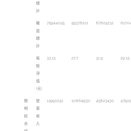
總
計
權
75944055
59376221
67625232
6170
益
總
計
每
33.13
27.7
31.9
29.15
股
淨
值
(元)
簡
營
11991051
10664930
45823430
4790
明
業
綜
收
合
入