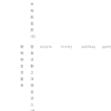
本
每
股
盈
餘
(元)
簡
營
1613274
701083
5486845
5928
明
業
現
活
金
動
流
之
量
淨
表
現
金
流
入