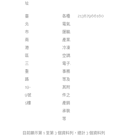
址
臺
各種
21387966160
北
電氣,
市
運輸,
南
產業,
港
冷凍
區
空調,
三
電子,
重
事務
路
等及
19-
其附
9號
件之
5樓
產銷
承裝
等
目前顯示第 1 至第 3 個資料列，總計 3 個資料列