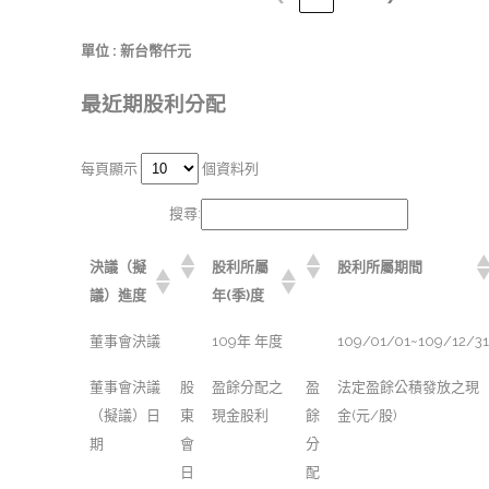
單位 : 新台幣仟元
最近期股利分配
每頁顯示
個資料列
搜尋:
決議（擬
股利所屬
股利所屬期間
議）進度
年(季)度
董事會決議
109年 年度
109/01/01~109/12/31
董事會決議
股
盈餘分配之
盈
法定盈餘公積發放之現
（擬議）日
東
現金股利
餘
金(元/股)
期
會
分
日
配