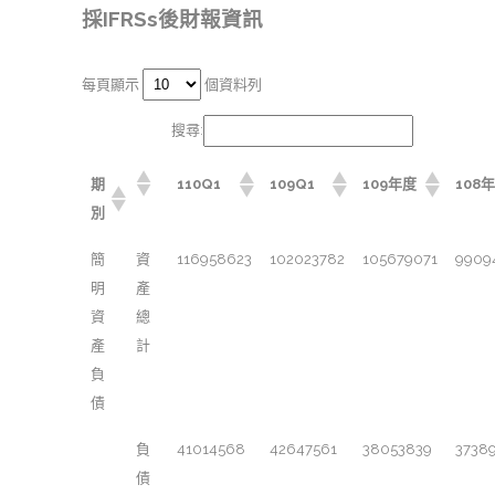
採IFRSs後財報資訊
每頁顯示
個資料列
搜尋:
期
110Q1
109Q1
109年度
108
別
簡
資
116958623
102023782
105679071
9909
明
產
資
總
產
計
負
債
負
41014568
42647561
38053839
3738
債