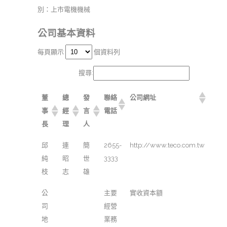
別：上市電機機械
公司基本資料
每頁顯示
個資料列
搜尋:
董
總
發
聯絡
公司網址
事
經
言
電話
長
理
人
邱
連
簡
2655-
http://www.teco.com.tw
純
昭
世
3333
枝
志
雄
公
主要
實收資本額
司
經營
地
業務