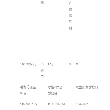
期
之
股
票
股
利
110/03/23
不
1.15
0
0
適
用
權利分派基
除權/除息
現金股利發放日
準日
交易日
110/06/15
110/06/09
110/07/12