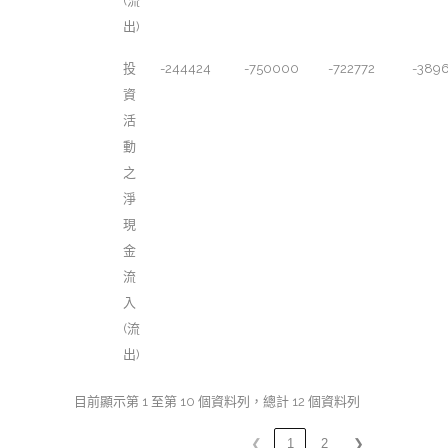
(流
出)
投
-244424
-750000
-722772
-389
資
活
動
之
淨
現
金
流
入
(流
出)
目前顯示第 1 至第 10 個資料列，總計 12 個資料列
❮
1
2
❯