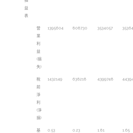
損
益
表
營
1395604
808730
3534057
3536
業
利
益
(損
失)
稅
1432149
638218
4399748
4439
前
淨
利
(淨
損)
基
0.53
0.23
1.81
1.65