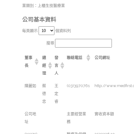
業類別：上櫃生技醫療業
公司基本資料
每頁顯示
個資料列
搜尋:
董事
總
發
聯絡電話
公司網址
長
經
言
理
人
陳麗如
蔡
王
(03)3970761
http://www.medfirst
德
定
忠
睿
公司地
主要經營業
實收資本額
址
務