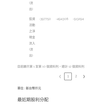
(流
出)
投資
-397750
-494308
-513294
活動
之淨
現金
流入
(流
出)
目前顯示第 1 至第 10 個資料列，總計 12 個資料列
❮
1
2
❯
單位 : 新台幣仟元
最近期股利分配