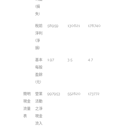
(損
失)
稅前
58959
130621
178740
淨利
(淨
損)
基本
1.97
3.5
4.7
每股
盈餘
(元)
簡明
營業
997953
552820
173772
現金
活動
流量
之淨
表
現金
流入