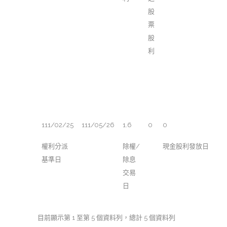
股
票
股
利
111/02/25
111/05/26
1.6
0
0
權利分派
除權/
現金股利發放日
基準日
除息
交易
日
目前顯示第 1 至第 5 個資料列，總計 5 個資料列