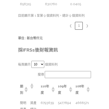
656315
630760
0.0405
目前顯示第 1 至第 9 個資料列，總計 9 個資料列
❮
1
❯
單位 : 新台幣仟元
採IFRSs後財報資訊
每頁顯示
個資料列
搜尋:
期
110年
109年
108年
別
度
度
度
簡明
資產
6793639
5477894
4668571