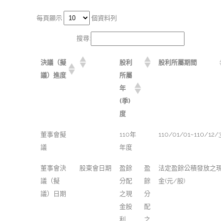
每頁顯示
個資料列
搜尋:
決議（擬
股利
股利所屬期間
議）進度
所屬
年
(季)
度
董事會擬
110年
110/01/01~110/12/
議
年度
董事會決
股東會日期
盈餘
盈
法定盈餘公積發放之
議（擬
分配
餘
金(元/股)
議）日期
之現
分
金股
配
利
之