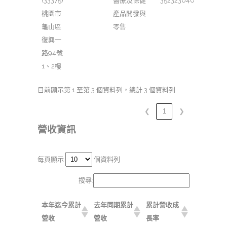
(33375)
醫療及保健
352323640
桃園市
產品開發與
龜山區
零售
復興一
路94號
1、2樓
目前顯示第 1 至第 3 個資料列，總計 3 個資料列
❮
1
❯
營收資訊
每頁顯示
個資料列
搜尋:
本年迄今累計
去年同期累計
累計營收成
營收
營收
長率