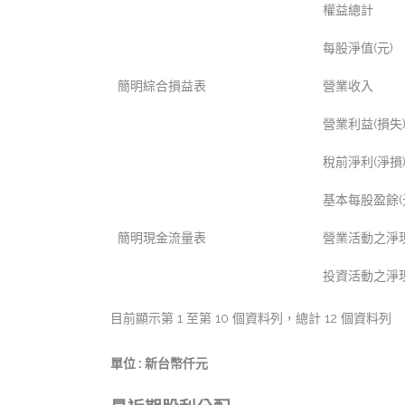
權益總計
每股淨值(元)
簡明綜合損益表
營業收入
營業利益(損失
稅前淨利(淨損
基本每股盈餘(
簡明現金流量表
營業活動之淨現
投資活動之淨現
目前顯示第 1 至第 10 個資料列，總計 12 個資料列
單位 : 新台幣仟元