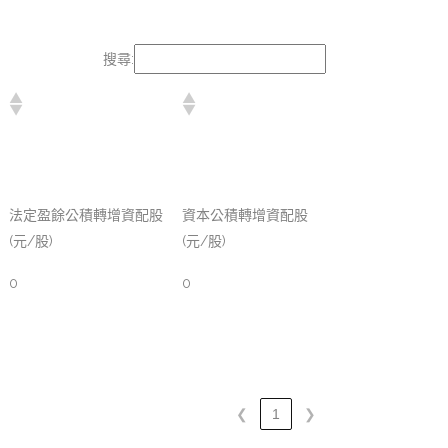
搜尋:
法定盈餘公積轉增資配股
資本公積轉增資配股
(元/股)
(元/股)
0
0
❮
1
❯