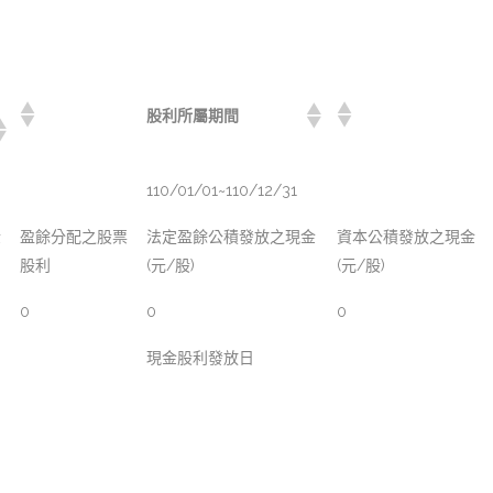
股利所屬期間
110/01/01~110/12/31
金
盈餘分配之股票
法定盈餘公積發放之現金
資本公積發放之現金
股利
(元/股)
(元/股)
0
0
0
現金股利發放日