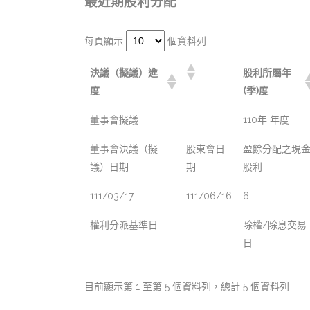
最近期股利分配
每頁顯示
個資料列
決議（擬議）進
股利所屬年
度
(季)度
董事會擬議
110年 年度
董事會決議（擬
股東會日
盈餘分配之現
議）日期
期
股利
111/03/17
111/06/16
6
權利分派基準日
除權/除息交易
日
目前顯示第 1 至第 5 個資料列，總計 5 個資料列