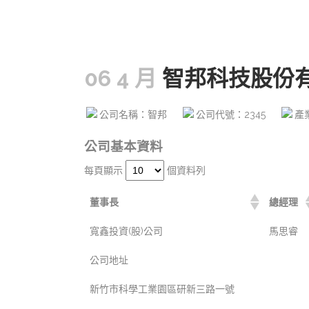
06 4 月
智邦科技股份
公司名稱：智邦
公司代號：2345
產
公司基本資料
每頁顯示
個資料列
董事長
總經理
寬鑫投資(股)公司
馬思睿
公司地址
新竹市科學工業園區研新三路一號