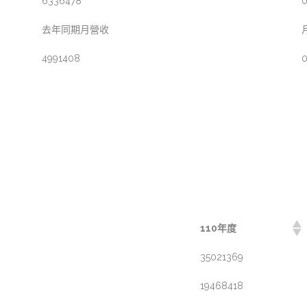
6336478
0
去年同期月營收
4991408
0
110年度
35021369
19468418