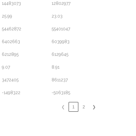
14483073
12802977
25.99
23.03
54462872
55401047
6402663
6039983
6212895
6129645
9.07
8.91
3472405
8611237
-1498322
-5063185
❮
1
2
❯