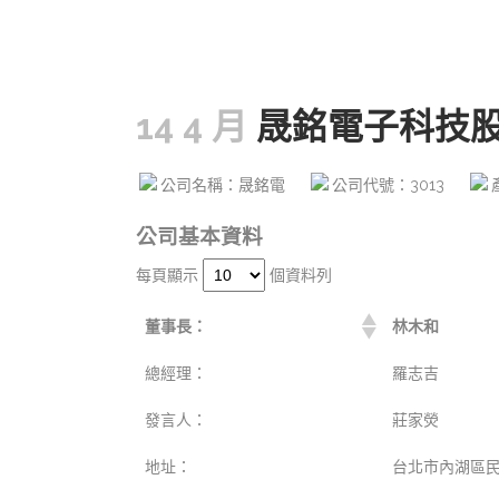
14 4 月
晟銘電子科技
公司名稱：晟銘電
公司代號：3013
公司基本資料
每頁顯示
個資料列
董事長：
林木和
總經理：
羅志吉
發言人：
莊家熒
地址：
台北市內湖區民