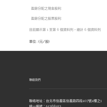
盈餘分配之現金股利:
盈餘分配之股票股利:
目前顯示第 1 至第 6 個資料列，總計 6 個資料列
單位 : (元/股)
聯絡我們
聯絡地址：台北市信義區信義路四段407號4樓之1
統一編號：54368453