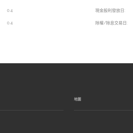
0.4
現金股利發放日:
0.4
除權/除息交易日:
地圖