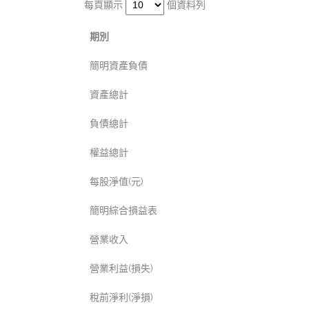
每頁顯示
個資料列
期別
簡明資產負債
資產總計
負債總計
權益總計
每股淨值(元)
簡明綜合損益表
營業收入
營業利益(損失)
稅前淨利(淨損)