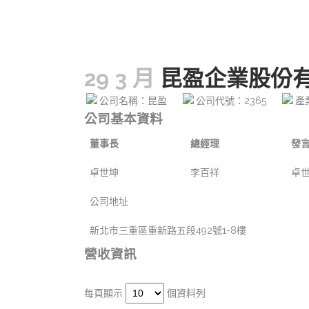
29 3 月
昆盈企業股份
公司名稱：昆盈
公司代號：2365
產
公司基本資料
董事長
總經理
發
卓世坤
李百祥
卓
公司地址
新北市三重區重新路五段492號1-8樓
營收資訊
每頁顯示
個資料列