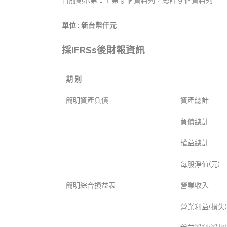
目前顯示第 1 至第 9 個資料列，總計 9 個資料列
單位 : 新台幣仟元
採IFRSs後財報資訊
期 別
簡明資產負債
資產總計
負債總計
權益總計
每股淨值(元)
簡明綜合損益表
營業收入
營業利益(損失)