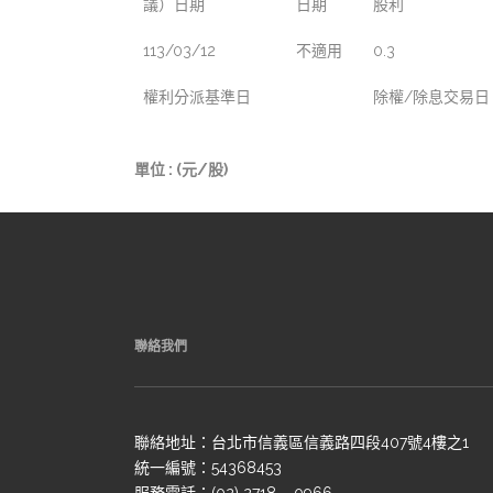
議）日期
日期
股利
113/03/12
不適用
0.3
權利分派基準日
除權/除息交易日
單位 : (元/股)
聯絡我們
聯絡地址：台北市信義區信義路四段407號4樓之1
統一編號：54368453