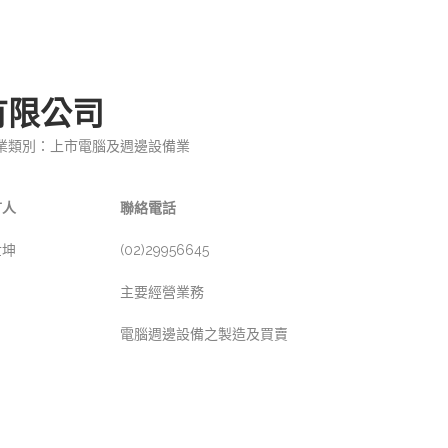
有限公司
業類別：上市電腦及週邊設備業
言人
聯絡電話
世坤
(02)29956645
主要經營業務
電腦週邊設備之製造及買賣