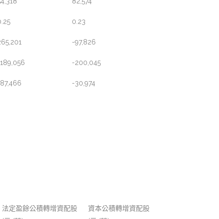
54,318
82,574
0.25
0.23
265,201
-97,826
-189,056
-200,045
-87,466
-30,974
法定盈餘公積轉增資配股
資本公積轉增資配股