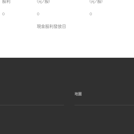
股利
(元/股)
(元/股)
0
0
0
現金股利發放日
地圖