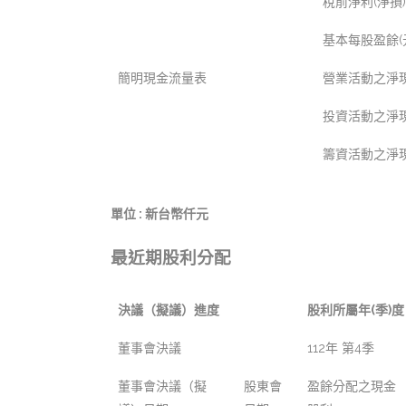
稅前淨利(淨損)
基本每股盈餘(
簡明現金流量表
營業活動之淨現
投資活動之淨現
籌資活動之淨現
單位 : 新台幣仟元
最近期股利分配
決議（擬議）進度
股利所屬年(季)度
董事會決議
112年 第4季
董事會決議（擬
股東會
盈餘分配之現金