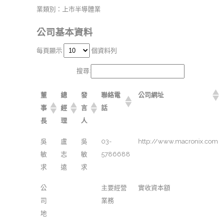
業類別：上市半導體業
公司基本資料
每頁顯示
個資料列
搜尋:
董
總
發
聯絡電
公司網址
事
經
言
話
長
理
人
吳
盧
吳
03-
http://www.macronix.com
敏
志
敏
5786688
求
遠
求
公
主要經營
實收資本額
司
業務
地