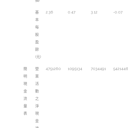
損)
基
2.36
0.47
3.12
-0.07
本
每
股
盈
餘
(元)
簡
營
4751260
1095134
7034491
542144
明
業
現
活
金
動
流
之
量
淨
表
現
金