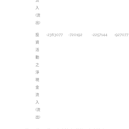
流
入
(流
出)
投
-2383077
-720192
-2257144
-927077
資
活
動
之
淨
現
金
流
入
(流
出)