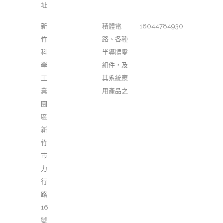
址
新
積體電
18044784930
竹
路、各種
科
半導體零
學
組件，及
工
其系統應
業
用產品之
園
區
新
竹
巿
力
行
路
16
號