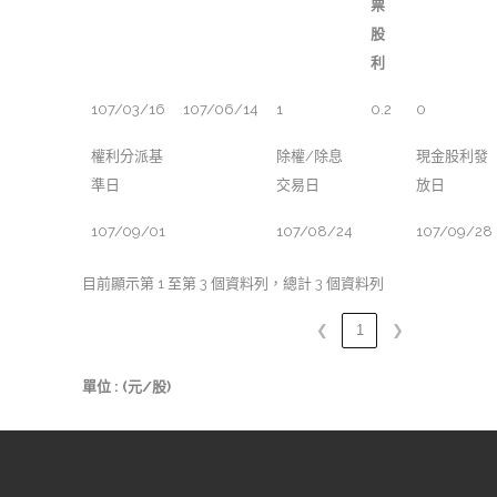
票
股
利
107/03/16
107/06/14
1
0.2
0
權利分派基
除權/除息
現金股利發
準日
交易日
放日
107/09/01
107/08/24
107/09/28
目前顯示第 1 至第 3 個資料列，總計 3 個資料列
❮
1
❯
單位 : (元/股)