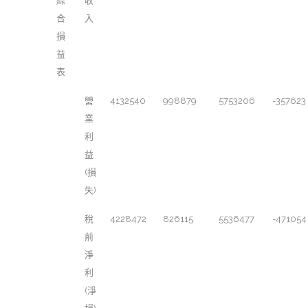
綜
收
合
入
損
益
表
營
4132540
998879
5753206
-357623
業
利
益
(損
失)
稅
4228472
826115
5536477
-471054
前
淨
利
(淨