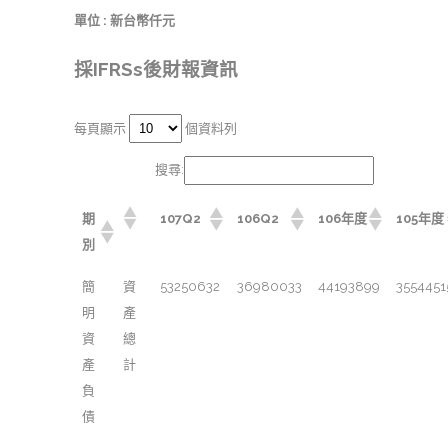
單位 : 新台幣仟元
採IFRSs後財報資訊
每頁顯示
個資料列
搜尋:
期
107Q2
106Q2
106年度
105年度
別
簡
資
53250632
36980033
44193899
3554451
明
產
資
總
產
計
負
債