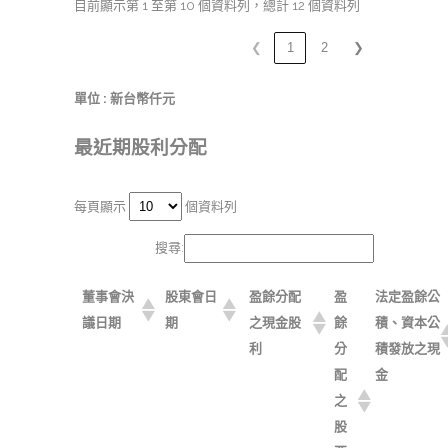
目前顯示第 1 至第 10 個資料列，總計 12 個資料列
❮
1
2
❯
單位 : 新台幣仟元
最近期股利分配
每頁顯示
個資料列
搜尋:
董事會決
股東會日
盈餘分配
盈
法定盈餘公
議日期
期
之現金股
餘
積、資本公
利
分
積發放之現
配
金
之
股